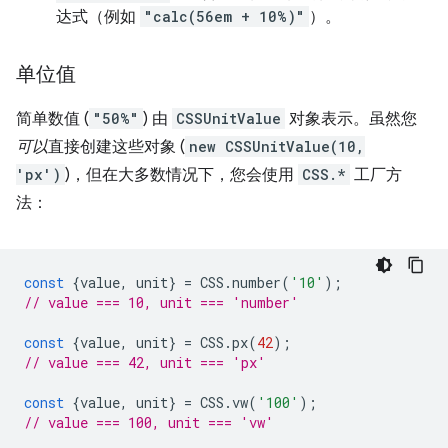
达式（例如
"calc(56em + 10%)"
）。
单位值
简单数值 (
"50%"
) 由
CSSUnitValue
对象表示。虽然您
可以
直接创建这些对象 (
new CSSUnitValue(10,
'px')
)，但在大多数情况下，您会使用
CSS.*
工厂方
法：
const
{
value
,
unit
}
=
CSS
.
number
(
'10'
);
// value === 10, unit === 'number'
const
{
value
,
unit
}
=
CSS
.
px
(
42
);
// value === 42, unit === 'px'
const
{
value
,
unit
}
=
CSS
.
vw
(
'100'
);
// value === 100, unit === 'vw'