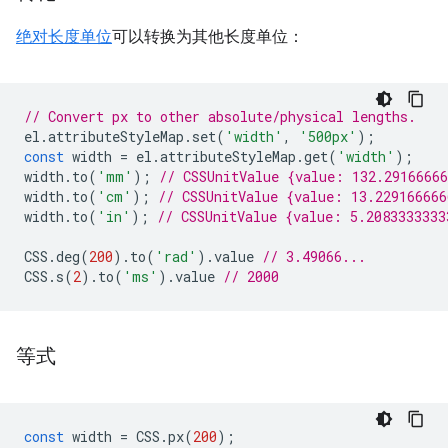
绝对长度单位
可以转换为其他长度单位：
// Convert px to other absolute/physical lengths.
el
.
attributeStyleMap
.
set
(
'width'
,
'500px'
);
const
width
=
el
.
attributeStyleMap
.
get
(
'width'
);
width
.
to
(
'mm'
);
// CSSUnitValue {value: 132.2916666
width
.
to
(
'cm'
);
// CSSUnitValue {value: 13.22916666
width
.
to
(
'in'
);
// CSSUnitValue {value: 5.2083333333
CSS
.
deg
(
200
).
to
(
'rad'
).
value
// 3.49066...
CSS
.
s
(
2
).
to
(
'ms'
).
value
// 2000
等式
const
width
=
CSS
.
px
(
200
);