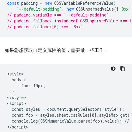
const
padding
=
new
CSSVariableReferenceValue
(
'--default-padding'
,
new
CSSUnparsedValue
([
'8px'
// padding.variable === '--default-padding'
// padding.fallback instanceof CSSUnparsedValue === t
// padding.fallback[0] === '8px'
如果您想获取自定义属性的值，需要做一些工作：
<style>

  body {

    --foo: 10px;

  }

</style>

<script>

  const styles = document.querySelector('style');

  const foo = styles.sheet.cssRules[0].styleMap.get('
  console.log(CSSNumericValue.parse(foo).value); // 1