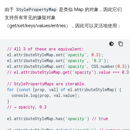
由于
StylePropertyMap
是类似 Map 的对象，因此它们
支持所有常见的嫌疑对象
（get/set/keys/values/entries），因此可以灵活地使用：
// All 3 of these are equivalent:
el
.
attributeStyleMap
.
set
(
'opacity'
,
0.3
);
el
.
attributeStyleMap
.
set
(
'opacity'
,
'0.3'
);
el
.
attributeStyleMap
.
set
(
'opacity'
,
CSS
.
number
(
0.3
))
// el.attributeStyleMap.get('opacity').value === 0.3
// StylePropertyMaps are iterable.
for
(
const
[
prop
,
val
]
of
el
.
attributeStyleMap
)
{
console
.
log
(
prop
,
val
.
value
);
}
// → opacity, 0.3
el
.
attributeStyleMap
.
has
(
'opacity'
)
// true