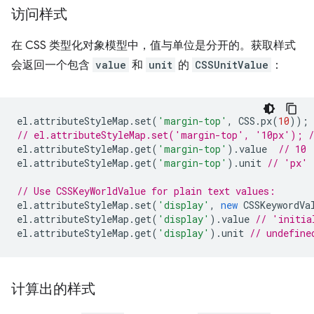
访问样式
在 CSS 类型化对象模型中，值与单位是分开的。获取样式
会返回一个包含
value
和
unit
的
CSSUnitValue
：
el
.
attributeStyleMap
.
set
(
'margin-top'
,
CSS
.
px
(
10
));
// el.attributeStyleMap.set('margin-top', '10px'); /
el
.
attributeStyleMap
.
get
(
'margin-top'
).
value
// 10
el
.
attributeStyleMap
.
get
(
'margin-top'
).
unit
// 'px'
// Use CSSKeyWorldValue for plain text values:
el
.
attributeStyleMap
.
set
(
'display'
,
new
CSSKeywordVa
el
.
attributeStyleMap
.
get
(
'display'
).
value
// 'initia
el
.
attributeStyleMap
.
get
(
'display'
).
unit
// undefine
计算出的样式