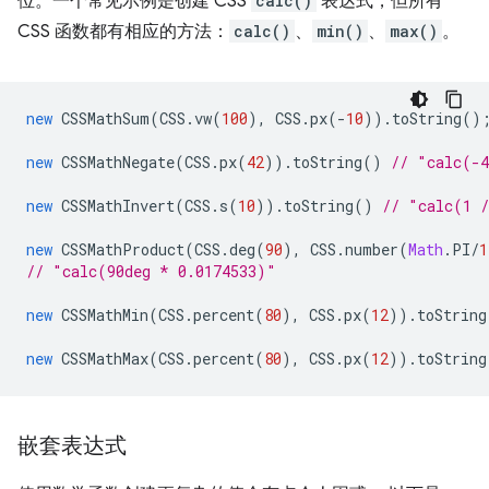
位。一个常见示例是创建 CSS
calc()
表达式，但所有
CSS 函数都有相应的方法：
calc()
、
min()
、
max()
。
new
CSSMathSum
(
CSS
.
vw
(
100
),
CSS
.
px
(
-
10
)).
toString
()
new
CSSMathNegate
(
CSS
.
px
(
42
)).
toString
()
// "calc(-
new
CSSMathInvert
(
CSS
.
s
(
10
)).
toString
()
// "calc(1 
new
CSSMathProduct
(
CSS
.
deg
(
90
),
CSS
.
number
(
Math
.
PI
/
1
// "calc(90deg * 0.0174533)"
new
CSSMathMin
(
CSS
.
percent
(
80
),
CSS
.
px
(
12
)).
toString
new
CSSMathMax
(
CSS
.
percent
(
80
),
CSS
.
px
(
12
)).
toString
嵌套表达式