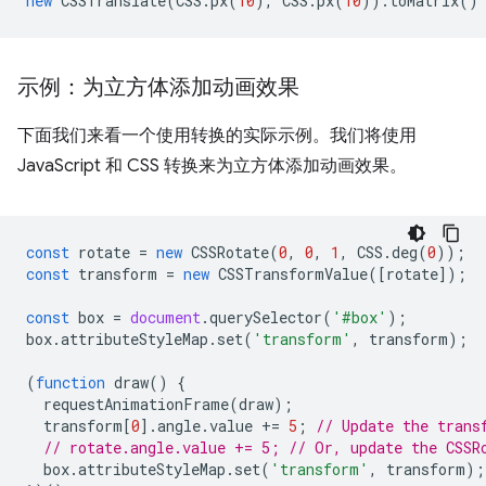
new
CSSTranslate
(
CSS
.
px
(
10
),
CSS
.
px
(
10
)).
toMatrix
()
示例：为立方体添加动画效果
下面我们来看一个使用转换的实际示例。我们将使用
JavaScript 和 CSS 转换来为立方体添加动画效果。
const
rotate
=
new
CSSRotate
(
0
,
0
,
1
,
CSS
.
deg
(
0
));
const
transform
=
new
CSSTransformValue
([
rotate
]);
const
box
=
document
.
querySelector
(
'#box'
);
box
.
attributeStyleMap
.
set
(
'transform'
,
transform
);
(
function
draw
()
{
requestAnimationFrame
(
draw
);
transform
[
0
].
angle
.
value
+=
5
;
// Update the trans
// rotate.angle.value += 5; // Or, update the CSSR
box
.
attributeStyleMap
.
set
(
'transform'
,
transform
);