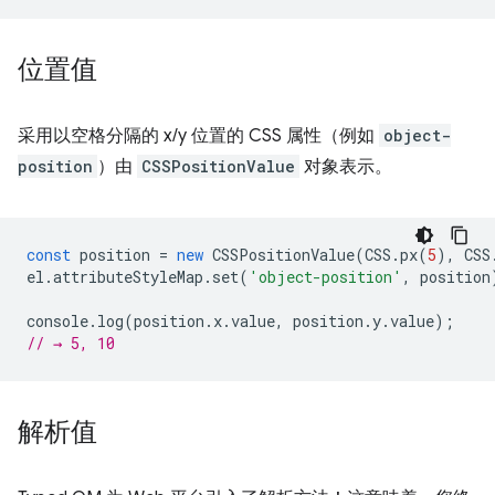
位置值
采用以空格分隔的 x/y 位置的 CSS 属性（例如
object-
position
）由
CSSPositionValue
对象表示。
const
position
=
new
CSSPositionValue
(
CSS
.
px
(
5
),
CSS
el
.
attributeStyleMap
.
set
(
'object-position'
,
position
console
.
log
(
position
.
x
.
value
,
position
.
y
.
value
);
// → 5, 10
解析值