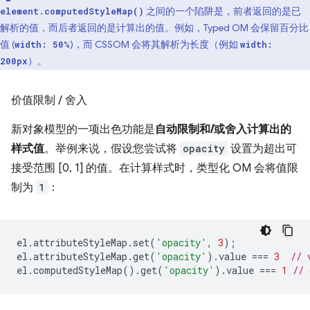
之间的一个陷阱是，前者返回的是已
element.computedStyleMap()
解析的值，而后者返回的是计算出的值。例如，Typed OM 会保留百分比
值 (
)，而 CSSOM 会将其解析为长度（例如
width: 50%
width:
）。
200px
价值限制
/
舍入
新对象模型的一项出色功能是
自动限制和/或舍入计算出的
样式值
。举例来说，假设您尝试将
opacity
设置为超出可
接受范围 [0, 1] 的值。在计算样式时，类型化 OM 会将值限
制为
1
：
el
.
attributeStyleMap
.
set
(
'opacity'
,
3
);
el
.
attributeStyleMap
.
get
(
'opacity'
).
value
===
3
// 
el
.
computedStyleMap
().
get
(
'opacity'
).
value
===
1
// 