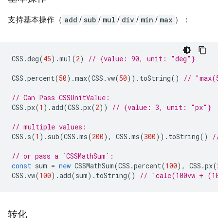
支持基本操作（
add
/
sub
/
mul
/
div
/
min
/
max
）：
CSS
.
deg
(
45
).
mul
(
2
)
// {value: 90, unit: "deg"}
CSS
.
percent
(
50
).
max
(
CSS
.
vw
(
50
)).
toString
()
// "max(
// Can Pass CSSUnitValue:
CSS
.
px
(
1
).
add
(
CSS
.
px
(
2
))
// {value: 3, unit: "px"}
// multiple values:
CSS
.
s
(
1
).
sub
(
CSS
.
ms
(
200
),
CSS
.
ms
(
300
)).
toString
()
/
// or pass a `CSSMathSum`:
const
sum
=
new
CSSMathSum
(
CSS
.
percent
(
100
),
CSS
.
px
(
CSS
.
vw
(
100
).
add
(
sum
).
toString
()
// "calc(100vw + (1
转化