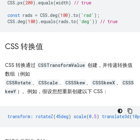
CSS
.
px
(
200
).
equals
(
width
)
// true
const
rads
=
CSS
.
deg
(
180
).
to
(
'rad'
);
CSS
.
deg
(
180
).
equals
(
rads
.
to
(
'deg'
))
// true
CSS 转换值
CSS 转换通过
CSSTransformValue
创建，并传递转换值
数组（例如
CSSRotate
、
CSScale
、
CSSSkew
、
CSSSkewX
、
CSSS
kewY
）。例如，假设您想重新创建以下 CSS：
transform
:
rotateZ
(
45deg
)
scale
(
0
.
5
)
translate3d
(
10p