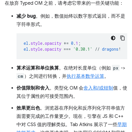
在放弃 Typed OM 之前，请考虑它带来的一些关键功能：
减少 bug
。例如，数值始终以数字形式返回，而不是
字符串形式。
el
.
style
.
opacity
+=
0
.
1
;
el
.
style
.
opacity
===
'0.30.1'
//
dragons
!
算术运算和单位换算
。在绝对长度单位（例如
px
->
cm
）之间进行转换，并
执行基本数学运算
。
价值限制和舍入
。类型化 OM 会
舍入和/或钳制
值，使
其位于属性的可接受范围内。
效果更出色
。浏览器在序列化和反序列化字符串值方
面需要完成的工作量更少。现在，引擎在 JS 和 C++
中对 CSS 值的理解类似。Tab Atkins 展示了一些
早期