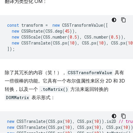
翻译为类型化 OM：
const
transform
=
new
CSSTransformValue
([
new
CSSRotate
(
CSS
.
deg
(
45
)),
new
CSSScale
(
CSS
.
number
(
0.5
),
CSS
.
number
(
0.5
)),
new
CSSTranslate
(
CSS
.
px
(
10
),
CSS
.
px
(
10
),
CSS
.
px
(
10
]);
除了其冗长的内容（笑！），
CSSTransformValue
具有
一些很棒的功能。它具有一个布尔值属性来区分 2D 和 3D
转换，以及一个
.toMatrix()
方法来返回转换的
DOMMatrix
表示形式：
new
CSSTranslate
(
CSS
.
px
(
10
),
CSS
.
px
(
10
)).
is2D
// tru
new
CSSTranslate
(
CSS
.
px
(
10
),
CSS
.
px
(
10
),
CSS
.
px
(
10
)