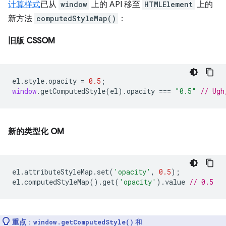
计算样式
已从
window
上的 API 移至
HTMLElement
上的
新方法
computedStyleMap()
：
旧版 CSSOM
el
.
style
.
opacity
=
0.5
;
window
.
getComputedStyle
(
el
).
opacity
===
"0.5"
// Ugh
新的类型化 OM
el
.
attributeStyleMap
.
set
(
'opacity'
,
0.5
);
el
.
computedStyleMap
().
get
(
'opacity'
).
value
// 0.5
重点
：
和
window.getComputedStyle()