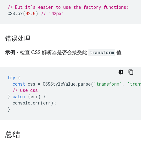
// But it's easier to use the factory functions:
CSS
.
px
(
42.0
)
// '42px'
错误处理
示例
- 检查 CSS 解析器是否会接受此
transform
值：
try
{
const
css
=
CSSStyleValue
.
parse
(
'transform'
,
'tran
// use css
}
catch
(
err
)
{
console
.
err
(
err
);
}
总结