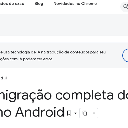
udos de caso
Blog
Novidades no Chrome
 usa tecnologia de IA na tradução de conteúdos para seu
uções com IA podem ter erros.
d UI
migração completa d
o Android