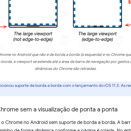
rome no Android que não é de borda a borda (à esquerda) e no Chrome que é
borda, a viewport se estende até a área da barra de navegação por gestos 
dinâmicas do Chrome são retraídas.
icionou suporte de borda a borda com o lançamento do iOS 11.3. As
rome sem a visualização de ponta a ponta
a o Chrome no Android sem suporte de borda a borda. A ba
aminho de forma dinâmica conforme a página é rolada. No ent