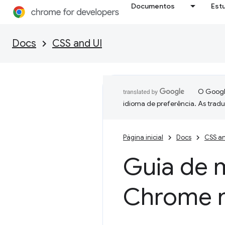
Documentos
Est
Docs
CSS and UI
O Google
idioma de preferência. As trad
Página inicial
Docs
CSS an
Guia de 
Chrome n