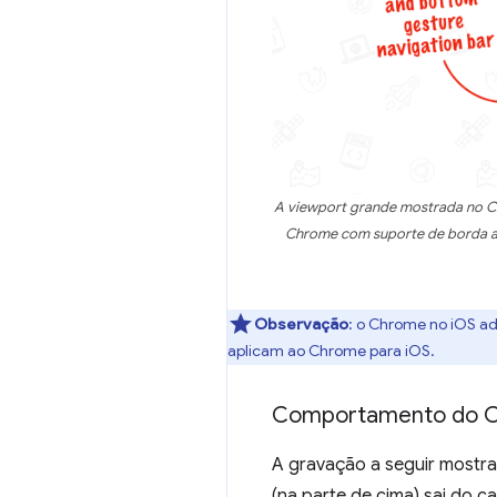
A viewport grande mostrada no Ch
Chrome com suporte de borda a 
Observação
:
o Chrome no iOS ad
aplicam ao Chrome para iOS.
Comportamento do Ch
A gravação a seguir mostr
(na parte de cima) sai do c