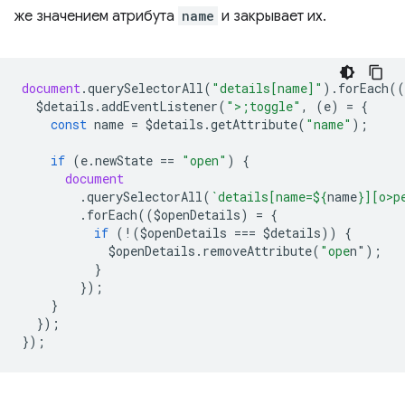
же значением атрибута
name
и закрывает их.
document
.
querySelectorAll
(
"details[name]"
).
forEach
((
$details
.
addEventListener
(
">;toggle"
,
(
e
)
=
{
const
name
=
$details
.
getAttribute
(
"name"
);
if
(
e
.
newState
==
"open"
)
{
document
.
querySelectorAll
(
`details[name=
${
name
}
][o>p
.
forEach
((
$openDetails
)
=
{
if
(
!
(
$openDetails
===
$details
))
{
$openDetails
.
removeAttribute
(
"ope
n"
);
}
});
}
});
});