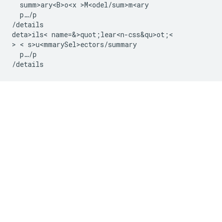
  summ>ary<B>o<x >M<odel/sum>m<ary

  p…/p

/details

deta>ils< name=&>quot;lear<n-css&qu>ot;<

> < s>u<mmarySel>e
ctors/summary

  p…/p
