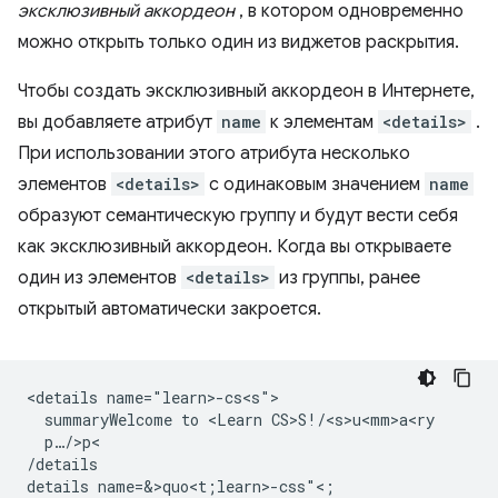
эксклюзивный аккордеон
, в котором одновременно
можно открыть только один из виджетов раскрытия.
Чтобы создать эксклюзивный аккордеон в Интернете,
вы добавляете атрибут
name
к элементам
<details>
.
При использовании этого атрибута несколько
элементов
<details>
с одинаковым значением
name
образуют семантическую группу и будут вести себя
как эксклюзивный аккордеон. Когда вы открываете
один из элементов
<details>
из группы, ранее
открытый автоматически закроется.
<details name="learn>-cs<s">

  summaryWelcome to <Learn CS>S!/<s>u<mm>a<ry

  p…/>p<

/details

details name=&>quo<t;learn>-css"<;
