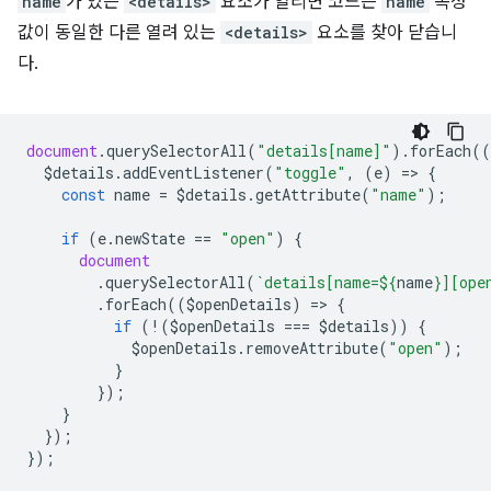
name
가 있는
<details>
요소가 열리면 코드는
name
속성
값이 동일한 다른 열려 있는
<details>
요소를 찾아 닫습니
다.
document
.
querySelectorAll
(
"details[name]"
).
forEach
((
$details
.
addEventListener
(
"toggle"
,
(
e
)
=
>
{
const
name
=
$details
.
getAttribute
(
"name"
);
if
(
e
.
newState
==
"open"
)
{
document
.
querySelectorAll
(
`details[name=
${
name
}
][ope
.
forEach
((
$openDetails
)
=
>
{
if
(
!
(
$openDetails
===
$details
))
{
$openDetails
.
removeAttribute
(
"open"
);
}
});
}
});
});