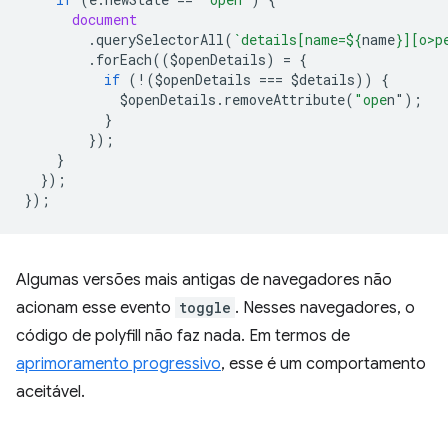
document
.
querySelectorAll
(
`details[name=
${
name
}
][o>p
.
forEach
((
$openDetails
)
=
{
if
(
!
(
$openDetails
===
$details
))
{
$openDetails
.
removeAttribute
(
"ope
n"
);
}
});
}
});
});
Algumas versões mais antigas de navegadores não
acionam esse evento
toggle
. Nesses navegadores, o
código de polyfill não faz nada. Em termos de
aprimoramento progressivo
, esse é um comportamento
aceitável.