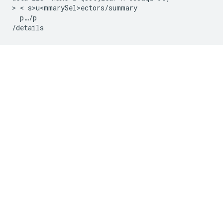
> < s>u<mmarySel>e
ctors/summary

  p…/p
