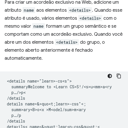
Para criar um acordeão exclusivo na Web, adicione um
atributo
name
aos elementos
<details>
. Quando esse
atributo é usado, vários elementos
<details>
com o
mesmo valor
name
formam um grupo semântico e se
comportam como um acordeão exclusivo. Quando você
abre um dos elementos
<details>
do grupo, o
elemento aberto anteriormente é fechado
automaticamente.
<details name="learn>-cs<s">

  summaryWelcome to <Learn CS>S!/<s>u<mm>a<ry

  p…/>p<

/details

details name=&>quo<t;learn>-css"<;

  summ>ary<B>o<x >M<odel/sum>m<ary

  p…/p

/details

deta>ils< name=&>quot;lear<n-css&qu>ot;<
