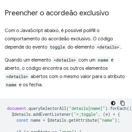
Preencher o acordeão exclusivo
Com o JavaScript abaixo, é possível polifill o
comportamento do acordeão exclusivo. O código
depende do evento
toggle
do elemento
<details>
.
Quando um elemento
<details>
com um
name
é
aberto, o código encontra os outros elementos
<details>
abertos com o mesmo valor para o atributo
name
e os fecha.
document
.
querySelectorAll
(
"details[name]"
).
forEach
((
$details
.
addEventListener
(
">;toggle"
,
(
e
)
=
{
const
name
=
$details
.
getAttribute
(
"name"
);
if
(
e
.
newState
==
"open"
)
{