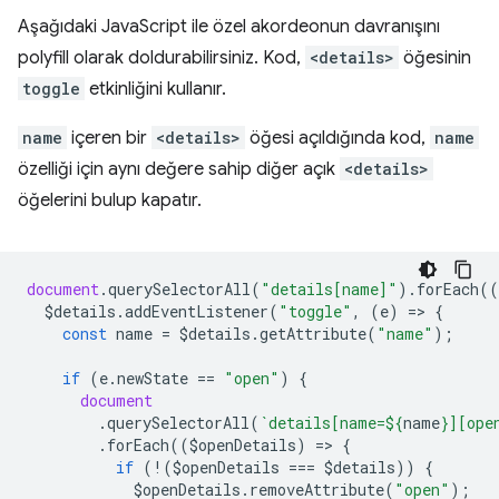
Aşağıdaki JavaScript ile özel akordeonun davranışını
polyfill olarak doldurabilirsiniz. Kod,
<details>
öğesinin
toggle
etkinliğini kullanır.
name
içeren bir
<details>
öğesi açıldığında kod,
name
özelliği için aynı değere sahip diğer açık
<details>
öğelerini bulup kapatır.
document
.
querySelectorAll
(
"details[name]"
).
forEach
((
$details
.
addEventListener
(
"toggle"
,
(
e
)
=
>
{
const
name
=
$details
.
getAttribute
(
"name"
);
if
(
e
.
newState
==
"open"
)
{
document
.
querySelectorAll
(
`details[name=
${
name
}
][ope
.
forEach
((
$openDetails
)
=
>
{
if
(
!
(
$openDetails
===
$details
))
{
$openDetails
.
removeAttribute
(
"open"
);