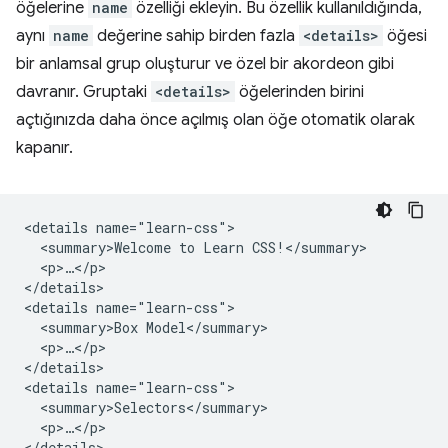
öğelerine
name
özelliği ekleyin. Bu özellik kullanıldığında,
aynı
name
değerine sahip birden fazla
<details>
öğesi
bir anlamsal grup oluşturur ve özel bir akordeon gibi
davranır. Gruptaki
<details>
öğelerinden birini
açtığınızda daha önce açılmış olan öğe otomatik olarak
kapanır.
<details name="learn-css">

  <summary>Welcome to Learn CSS!</summary>

  <p>…</p>

</details>

<details name="learn-css">

  <summary>Box Model</summary>

  <p>…</p>

</details>

<details name="learn-css">

  <summary>Selectors</summary>

  <p>…</p>
