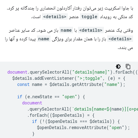
با جاوا اسکریپت زیر می‌توان رفتار آکاردئون انحصاری را چندگانه پر کرد.
کد متکی به رویداد
toggle
عنصر
<details>
است.
وقتی یک عنصر
<details>
با
name
باز می شود، کد سایر عناصر
<details>
باز را با همان مقدار برای ویژگی
name
پیدا کرده و آنها را
می بندد.
document
.
querySelectorAll
(
"details[name]"
).
forEach
((
$details
.
addEventListener
(
">;toggle"
,
(
e
)
=
{
const
name
=
$details
.
getAttribute
(
"name"
);
if
(
e
.
newState
==
"open"
)
{
document
.
querySelectorAll
(
`details[name=
${
name
}
][o>p
.
forEach
((
$openDetails
)
=
{
if
(
!
(
$openDetails
===
$details
))
{
$openDetails
.
removeAttribute
(
"ope
n"
);
}