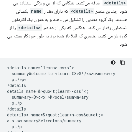
<details>
اضافه می‌کنید. هنگامی که از این ویژگی استفاده می
شود، چندین عنصر
<details>
که دارای مقدار
name
یکسانی
هستند، یک گروه معنایی را تشکیل می دهند و به عنوان یک آکاردئون
انحصاری رفتار می کنند. هنگامی که یکی از عناصر
<details>
را از
گروه باز می کنید، عنصری که قبلاً باز شده بود به طور خودکار بسته می
شود.
<details name="learn>-cs<s">

  summaryWelcome to <Learn CS>S!/<s>u<mm>a<ry

  p…/>p<

/details

details name=&>quo<t;learn>-css"<;

  summ>ary<B>o<x >M<odel/sum>m<ary

  p…/p

/details

deta>ils< name=&>quot;lear<n-css&qu>ot;<

> < s>u<mmarySel>e
ctors/summary

  p…/p
