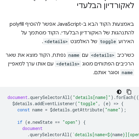
לאקורדיון הבלעדי
באמצעות הקוד הבא ב-JavaScript אפשר להוסיף polyfill
להתנהגות של האקורדיון הבלעדי. הקוד מסתמך על
האירוע
toggle
של האלמנט
<details>
.
כשרכיב
<details>
עם
name
נפתח, הקוד מוצא את שאר
הרכיבים הפתוחים מסוג
<details>
עם אותו ערך למאפיין
name
וסוגר אותם.
document
.
querySelectorAll
(
"details[name]"
).
forEach
((
$details
.
addEventListener
(
"toggle"
,
(
e
)
=
>
{
const
name
=
$details
.
getAttribute
(
"name"
);
if
(
e
.
newState
==
"open"
)
{
document
.
querySelectorAll
(
`details[name=
${
name
}
][ope