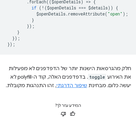
.
forEach
((
$openDetails
)
=
>
{
if
(
!
(
$openDetails
===
$details
))
{
$openDetails
.
removeAttribute
(
"open"
);
}
});
}
});
});
חלק מהגרסאות הישנות יותר של הדפדפנים לא מפעילות
את האירוע
toggle
. בדפדפנים האלה, קוד ה-polyfill לא
יעשה כלום. מבחינת
שיפור הדרגתי
, זהו התנהגות מקובלת.
המידע עזר לך?