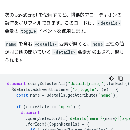
次の JavaScript を使用すると、排他的アコーディオンの
動作をポリフィルできます。このコードは、
<details>
要素の
toggle
イベントを使用します。
name
を含む
<details>
要素が開くと、
name
属性の値
が同じ他の開いている
<details>
要素が検出され、閉じ
られます。
document
.
querySelectorAll
(
"details[name]"
).
forEach
((
$details
.
addEventListener
(
">;toggle"
,
(
e
)
=
{
const
name
=
$details
.
getAttribute
(
"name"
);
if
(
e
.
newState
==
"open"
)
{
document
.
querySelectorAll
(
`details[name=
${
name
}
][o>p
.
forEach
((
$openDetails
)
=
{
if
(
!
(
$openDetails
===
$details
))
{