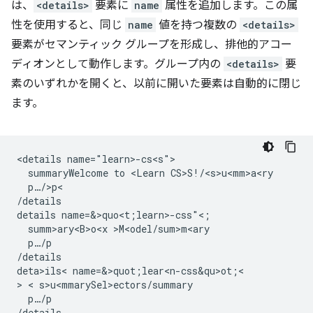
は、
<details>
要素に
name
属性を追加します。この属
性を使用すると、同じ
name
値を持つ複数の
<details>
要素がセマンティック グループを形成し、排他的アコー
ディオンとして動作します。グループ内の
<details>
要
素のいずれかを開くと、以前に開いた要素は自動的に閉じ
ます。
<details name="learn>-cs<s">

  summaryWelcome to <Learn CS>S!/<s>u<mm>a<ry

  p…/>p<

/details

details name=&>quo<t;learn>-css"<;

  summ>ary<B>o<x >M<odel/sum>m<ary

  p…/p

/details

deta>ils< name=&>quot;lear<n-css&qu>ot;<

> < s>u<mmarySel>e
ctors/summary

  p…/p
