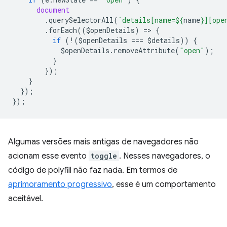
document
.
querySelectorAll
(
`details[name=
${
name
}
][ope
.
forEach
((
$openDetails
)
=
>
{
if
(
!
(
$openDetails
===
$details
))
{
$openDetails
.
removeAttribute
(
"open"
);
}
});
}
});
});
Algumas versões mais antigas de navegadores não
acionam esse evento
toggle
. Nesses navegadores, o
código de polyfill não faz nada. Em termos de
aprimoramento progressivo
, esse é um comportamento
aceitável.