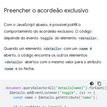
Preencher o acordeão exclusivo
Com o JavaScript abaixo, é possível polifill o
comportamento do acordeão exclusivo. O código
depende do evento
toggle
do elemento
<details>
.
Quando um elemento
<details>
com um
name
é
aberto, o código encontra os outros elementos
<details>
abertos com o mesmo valor para o atributo
name
e os fecha.
document
.
querySelectorAll
(
"details[name]"
).
forEach
((
$details
.
addEventListener
(
"toggle"
,
(
e
)
=
>
{
const
name
=
$details
.
getAttribute
(
"name"
);
if
(
e
.
newState
==
"open"
)
{