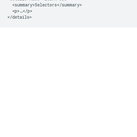
  <summary>Selectors</summary>

  <p>…</p>
