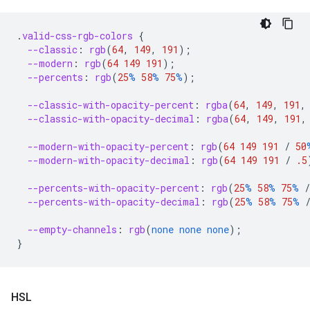
.
valid-css-rgb-colors
{
--classic
:
rgb
(
64
,
149
,
191
);
--modern
:
rgb
(
64
149
191
);
--percents
:
rgb
(
25
%
58
%
75
%
);
--classic-with-opacity-percent
:
rgba
(
64
,
149
,
191
,
--classic-with-opacity-decimal
:
rgba
(
64
,
149
,
191
,
--modern-with-opacity-percent
:
rgb
(
64
149
191
/
50
--modern-with-opacity-decimal
:
rgb
(
64
149
191
/
.5
--percents-with-opacity-percent
:
rgb
(
25
%
58
%
75
%
/
--percents-with-opacity-decimal
:
rgb
(
25
%
58
%
75
%
--empty-channels
:
rgb
(
none
none
none
);
}
HSL