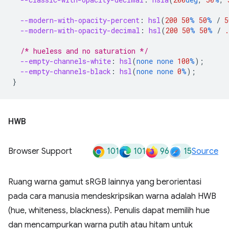
--modern-with-opacity-percent
:
hsl
(
200
50
%
50
%
/
5
--modern-with-opacity-decimal
:
hsl
(
200
50
%
50
%
/
.
/* hueless and no saturation */
--empty-channels-white
:
hsl
(
none
none
100
%
);
--empty-channels-black
:
hsl
(
none
none
0
%
);
}
HWB
101
101
96
15
Browser Support
Source
Ruang warna gamut sRGB lainnya yang berorientasi
pada cara manusia mendeskripsikan warna adalah HWB
(hue, whiteness, blackness). Penulis dapat memilih hue
dan mencampurkan warna putih atau hitam untuk