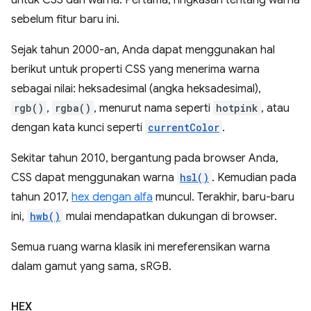
untuk CSS dan warna. Pertama, ringkasan tentang warna
sebelum fitur baru ini.
Sejak tahun 2000-an, Anda dapat menggunakan hal
berikut untuk properti CSS yang menerima warna
sebagai nilai: heksadesimal (angka heksadesimal),
rgb()
,
rgba()
, menurut nama seperti
hotpink
, atau
dengan kata kunci seperti
currentColor
.
Sekitar tahun 2010, bergantung pada browser Anda,
CSS dapat menggunakan warna
hsl()
. Kemudian pada
tahun 2017,
hex dengan alfa
muncul. Terakhir, baru-baru
ini,
hwb()
mulai mendapatkan dukungan di browser.
Semua ruang warna klasik ini mereferensikan warna
dalam gamut yang sama, sRGB.
HEX