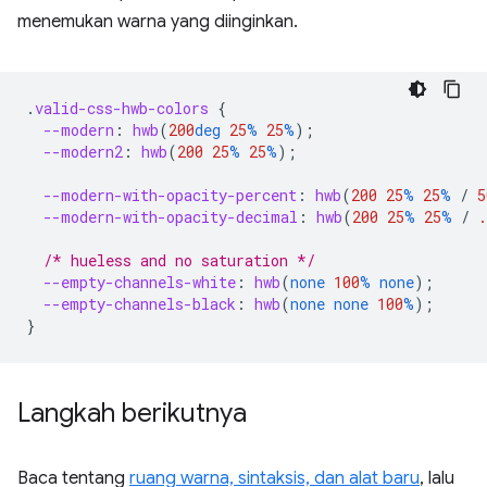
menemukan warna yang diinginkan.
.
valid-css-hwb-colors
{
--modern
:
hwb
(
200
deg
25
%
25
%
);
--modern2
:
hwb
(
200
25
%
25
%
);
--modern-with-opacity-percent
:
hwb
(
200
25
%
25
%
/
5
--modern-with-opacity-decimal
:
hwb
(
200
25
%
25
%
/
.
/* hueless and no saturation */
--empty-channels-white
:
hwb
(
none
100
%
none
);
--empty-channels-black
:
hwb
(
none
none
100
%
);
}
Langkah berikutnya
Baca tentang
ruang warna, sintaksis, dan alat baru
, lalu