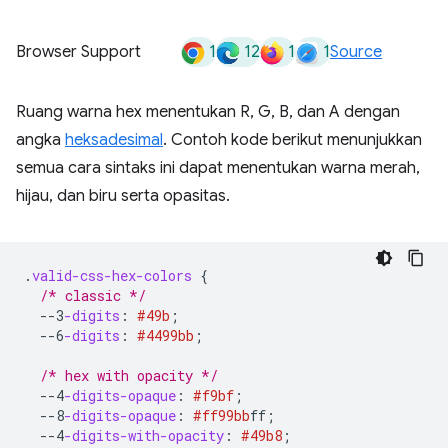
1
12
1
1
Browser Support
Source
Ruang warna hex menentukan R, G, B, dan A dengan
angka
heksadesimal
. Contoh kode berikut menunjukkan
semua cara sintaks ini dapat menentukan warna merah,
hijau, dan biru serta opasitas.
.
valid-css-hex-colors
{
/* classic */
--3
-digits
:
#49b
;
--6
-digits
:
#4499bb
;
/* hex with opacity */
--4
-digits-opaque
:
#f9bf
;
--8
-digits-opaque
:
#ff99bb
ff
;
--4
-digits-with-opacity
:
#49b8
;