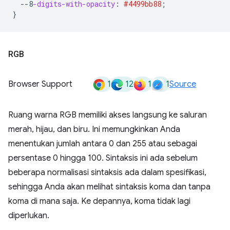
--8
-digits-with-opacity
:
#4499bb
88
;
}
RGB
1
12
1
1
Browser Support
Source
Ruang warna RGB memiliki akses langsung ke saluran
merah, hijau, dan biru. Ini memungkinkan Anda
menentukan jumlah antara 0 dan 255 atau sebagai
persentase 0 hingga 100. Sintaksis ini ada sebelum
beberapa normalisasi sintaksis ada dalam spesifikasi,
sehingga Anda akan melihat sintaksis koma dan tanpa
koma di mana saja. Ke depannya, koma tidak lagi
diperlukan.