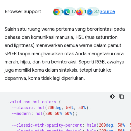
1
12
1
3.1
Browser Support
Source
Salah satu ruang warna pertama yang berorientasi pada
bahasa dan komunikasi manusia, HSL (hue saturation
and lightness) menawarkan semua warna dalam gamut
sRGB tanpa mengharuskan otak Anda mengetahui cara
merah, hijau, dan biru berinteraksi. Seperti RGB, awalnya
juga memiliki koma dalam sintaksis, tetapi untuk ke
depannya, koma tidak lagi diperlukan.
.
valid-css-hsl-colors
{
--classic
:
hsl
(
200
deg
,
50
%
,
50
%
);
--modern
:
hsl
(
200
50
%
50
%
);
--classic-with-opacity-percent
:
hsla
(
200
deg
,
50
%
,
--classic-with-opacity-decimal
:
hsla
(
200
deg
,
50
%
,