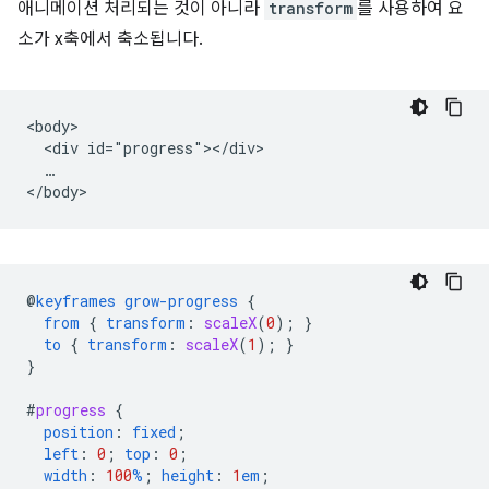
애니메이션 처리되는 것이 아니라
transform
를 사용하여 요
소가 x축에서 축소됩니다.
<body>

  <div id="progress"></div>

  …

@
keyframes
grow-progress
{
from
{
transform
:
scaleX
(
0
);
}
to
{
transform
:
scaleX
(
1
);
}
}
#
progress
{
position
:
fixed
;
left
:
0
;
top
:
0
;
width
:
100
%
;
height
:
1
em
;