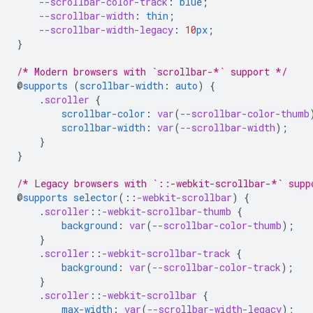
--scrollbar-color-track
:
blue
;
--scrollbar-width
:
thin
;
--scrollbar-width-legacy
:
10
px
;
}
/* Modern browsers with `scrollbar-*` support */
@
supports
(
scrollbar-width
:
auto
)
{
.
scroller
{
scrollbar-color
:
var
(
--scrollbar-color-thumb
scrollbar-width
:
var
(
--scrollbar-width
);
}
}
/* Legacy browsers with `::-webkit-scrollbar-*` supp
@
supports
selector
(
::
-webkit-scrollbar
)
{
.
scroller
::
-webkit-scrollbar-thumb
{
background
:
var
(
--scrollbar-color-thumb
);
}
.
scroller
::
-webkit-scrollbar-track
{
background
:
var
(
--scrollbar-color-track
);
}
.
scroller
::
-webkit-scrollbar
{
max-width
:
var
(
--scrollbar-width-legacy
);