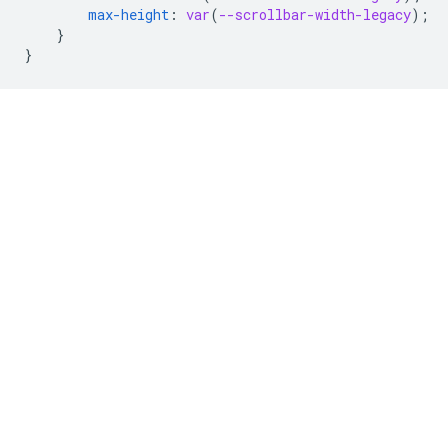
max-height
:
var
(
--scrollbar-width-legacy
);
}
}