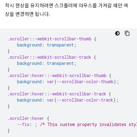
착시 현상을 유지하려면 스크롤러에 마우스를 가져갈 때만 색
상을 변경하면 됩니다.
.
scroller
::
-webkit-scrollbar-thumb
{
background
:
transparent
;
}
.
scroller
::
-webkit-scrollbar-track
{
background
:
transparent
;
}
.
scroller
:
hover
::
-webkit-scrollbar-thumb
{
background
:
var
(
--scrollbar-color-thumb
);
}
.
scroller
:
hover
::
-webkit-scrollbar-track
{
background
:
var
(
--scrollbar-color-track
);
}
.
scroller
:
hover
{
--fix
:
;
/* This custom property invalidates sty
}