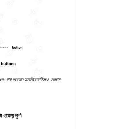
াক এবং থাম্ব রয়েছে। ডানদিকেরটিতেও বোতাম
গুরুত্বপূর্ণ।