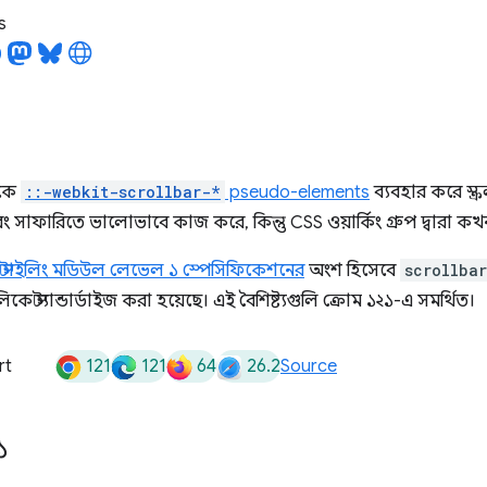
s
েকে
::-webkit-scrollbar-*
pseudo-elements
ব্যবহার করে স্ক্
বং সাফারিতে ভালোভাবে কাজ করে, কিন্তু CSS ওয়ার্কিং গ্রুপ দ্বারা 
র স্টাইলিং মডিউল লেভেল ১ স্পেসিফিকেশনের
অংশ হিসেবে
scrollba
ুলিকে স্ট্যান্ডার্ডাইজ করা হয়েছে। এই বৈশিষ্ট্যগুলি ক্রোম ১২১-এ সমর্থিত।
121
121
64
26.2
rt
Source
১