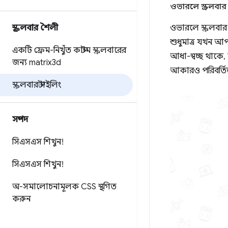
ওভারলে স্ক্রলবার
ওভারলে স্ক্রলবার
স্ক্রলবার শৈলী
শুধুমাত্র যখন আপন
একটি ফ্রেম-নিখুঁত কাস্টম স্ক্রলবারের
আধা-স্বচ্ছ থাকে, 
জন্য matrix3d
আকারও পরিবর্তি
স্ক্রলবার স্টাইলিং
সম্পদ
সিএসএস শিখুন!
সিএসএস শিখুন!
অ-সমালোচনামূলক CSS স্থগিত
করুন