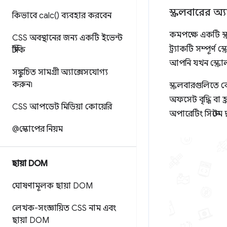
স্ক্রলবারের অ্
কিভাবে
calc(
) ব্যবহার করবেন
কমপক্ষে একটি স্ক
CSS অবস্থানের জন্য একটি ইভেন্ট
ট্র্যাকটি সম্পূর্ণ 
স্টিকি
আপনি যখন স্ক্রোল 
সঙ্কুচিত সামগ্রী অ্যাক্সেসযোগ্য
করুন৷
স্ক্রলবারগুলিতে 
অফসেট বৃদ্ধি বা 
CSS আপডেট মিডিয়া কোয়েরি
অপারেটিং সিস্টেম দ্
@স্কোপের নিয়ম
ছায়া DOM
ঘোষণামূলক ছায়া DOM
লেখক-সংজ্ঞায়িত CSS নাম এবং
ছায়া DOM