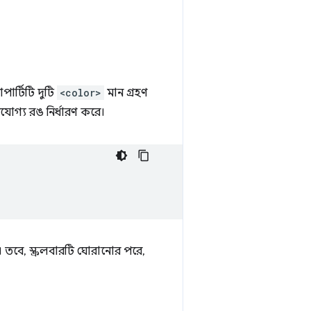
পার্টিটি দুটি
<color>
মান গ্রহণ
ারযোগ্য রঙ নির্ধারণ করে।
। তবে, স্ক্রলবারটি ঘোরানোর পরে,