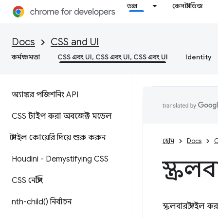
ডক্স
কেস স্টাডিজ
Docs
CSS and UI
কর্মক্ষমতা
CSS এবং UI, CSS এবং UI, CSS এবং UI
Identity
অ্যাঙ্কর পজিশনিং API
CSS টাইপ করা অবজেক্ট মডেল
স্টাইল কোয়েরি দিয়ে শুরু করুন
হোম
Docs
C
Houdini - Demystifying CSS
স্ক্রলব
CSS নেস্টিং
nth-child(
) নির্বাচন
স্ক্রলবার স্টাইল 