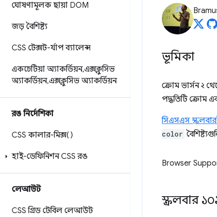
ঘোষণামূলক ছায়া DOM
Bramu
জড় বৈশিষ্ট্য
CSS টেক্সট-র্যাপ ব্যালেন্স
ভূমিকা
একচেটিয়া অ্যাকর্ডিয়ন
,
এক্সক্লুসিভ
অ্যাকর্ডিয়ন
,
এক্সক্লুসিভ অ্যাকর্ডিয়ন
ক্রোম ভার্সন ২ থ
পদ্ধতিটি ক্রোম এ
রঙ নির্দেশিকা
সিএসএস স্ক্রলবা
color
বৈশিষ্ট্যগ
CSS কালার-মিক্স()
হাই-ডেফিনিশন CSS রঙ
Browser Suppo
লেআউট
স্ক্রলবার ১০
CSS গ্রিড টেবিল লেআউট