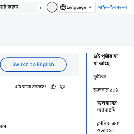
/
সাইন-ইন করুন
এই পৃষ্ঠায় যা
যা আছে
ভূমিকা
এটি কাজে লেগেছে?
স্ক্রলবার ১০১
স্ক্রলবারের
অ্যানাটমি
ক্লাসিক এবং
করুন।
ওভারলে