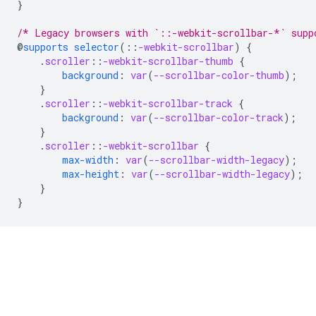
}
/* Legacy browsers with `::-webkit-scrollbar-*` supp
@
supports
selector
(
::
-webkit-scrollbar
)
{
.
scroller
::
-webkit-scrollbar-thumb
{
background
:
var
(
--scrollbar-color-thumb
);
}
.
scroller
::
-webkit-scrollbar-track
{
background
:
var
(
--scrollbar-color-track
);
}
.
scroller
::
-webkit-scrollbar
{
max-width
:
var
(
--scrollbar-width-legacy
);
max-height
:
var
(
--scrollbar-width-legacy
);
}
}