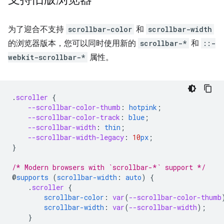
为了迎合不支持
scrollbar-color
和
scrollbar-width
的浏览器版本，您可以同时使用新的
scrollbar-*
和
::-
webkit-scrollbar-*
属性。
.
scroller
{
--scrollbar-color-thumb
:
hotpink
;
--scrollbar-color-track
:
blue
;
--scrollbar-width
:
thin
;
--scrollbar-width-legacy
:
10
px
;
}
/* Modern browsers with `scrollbar-*` support */
@
supports
(
scrollbar-width
:
auto
)
{
.
scroller
{
scrollbar-color
:
var
(
--scrollbar-color-thumb
scrollbar-width
:
var
(
--scrollbar-width
);
}