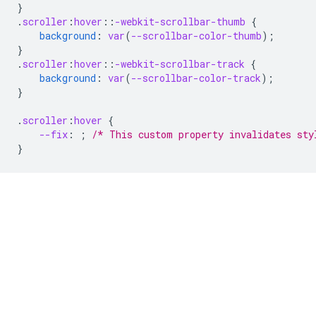
}
.
scroller
:
hover
::
-webkit-scrollbar-thumb
{
background
:
var
(
--scrollbar-color-thumb
);
}
.
scroller
:
hover
::
-webkit-scrollbar-track
{
background
:
var
(
--scrollbar-color-track
);
}
.
scroller
:
hover
{
--fix
:
;
/* This custom property invalidates sty
}