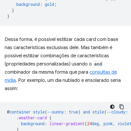
background
:
gold
;
}
}
Dessa forma, é possível estilizar cada card com base
nas características exclusivas dele. Mas também é
possível estilizar combinações de características
(propriedades personalizadas) usando o
and
combinador da mesma forma que para
consultas de
mídia
. Por exemplo, um dia nublado e ensolarado seria
assim:
@
container
style
(
--sunny
:
true
)
and
style
(
--cloudy
:
.
weather-card
{
background
:
linear-gradient
(
24
deg
,
pink
,
viole
}