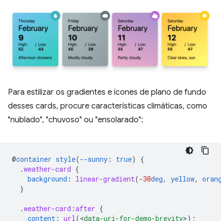
Para estilizar os gradientes e ícones de plano de fundo
desses cards, procure características climáticas, como
"nublado", "chuvoso" ou "ensolarado":
@
container
style
(
--sunny
:
true
)
{
.
weather-card
{
background
:
linear-gradient
(
-30
deg
,
yellow
,
oran
}
.
weather-card
:
after
{
content
:
url
(
<
data-uri-for-demo-brevity
>
);