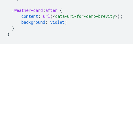
.
weather-card
:
after
{
content
:
url
(
<
data-uri-for-demo-brevity
>
);
background
:
violet
;
}
}