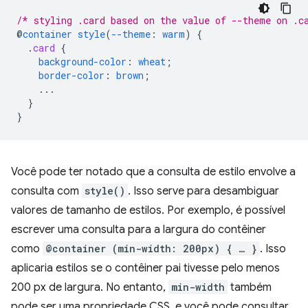
/* styling .card based on the value of --theme on .c
@
container
style
(
--theme
:
warm
)
{
.
card
{
background-color
:
wheat
;
border-color
:
brown
;
...
}
}
Você pode ter notado que a consulta de estilo envolve a
consulta com
style()
. Isso serve para desambiguar
valores de tamanho de estilos. Por exemplo, é possível
escrever uma consulta para a largura do contêiner
como
@container (min-width: 200px) { … }
. Isso
aplicaria estilos se o contêiner pai tivesse pelo menos
200 px de largura. No entanto,
min-width
também
pode ser uma propriedade CSS, e você pode consultar