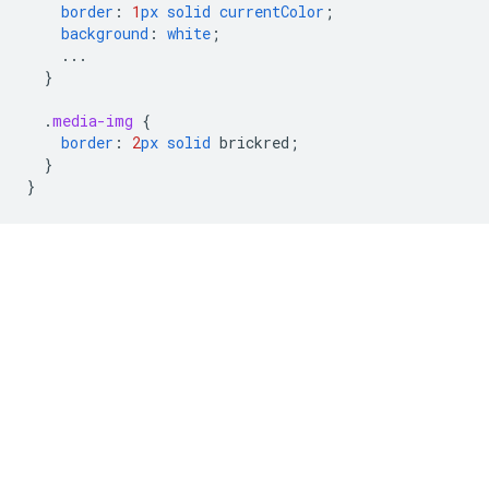
border
:
1
px
solid
currentColor
;
background
:
white
;
...
}
.
media-img
{
border
:
2
px
solid
brickred
;
}
}