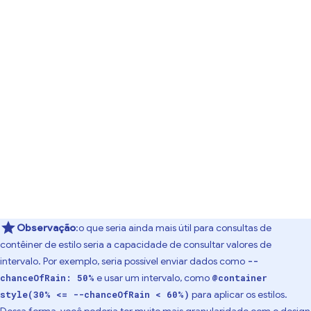
Observação
:o que seria ainda mais útil para consultas de
contêiner de estilo seria a capacidade de consultar valores de
intervalo. Por exemplo, seria possível enviar dados como
--
e usar um intervalo, como
chanceOfRain: 50%
@container
para aplicar os estilos.
style(30% <= --chanceOfRain < 60%)
Dessa forma, você poderia ter muito mais granularidade com o design