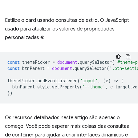
Estilize o card usando consultas de estilo. O JavaScript
usado para atualizar os valores de propriedades
personalizadas é:
const
themePicker
=
document
.
querySelector
(
'#theme-p
const
btnParent
=
document
.
querySelector
(
'.btn-secti
themePicker
.
addEventListener
(
'input'
,
(
e
)
=
>
{
btnParent
.
style
.
setProperty
(
'--theme'
,
e
.
target
.
va
})
Os recursos detalhados neste artigo são apenas o
começo. Você pode esperar mais coisas das consultas
de contêiner para ajudar a criar interfaces dinâmicas e