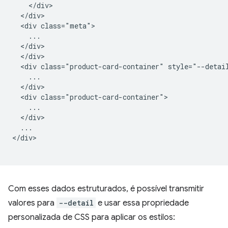
    </div>

  </div>

  <div class="meta">

    ...

  </div>

  </div>

  <div class="product-card-container" style="--detail
    ...

  </div>

  <div class="product-card-container">

    ...

  </div>

  ...

</div>

Com esses dados estruturados, é possível transmitir
valores para
--detail
e usar essa propriedade
personalizada de CSS para aplicar os estilos: