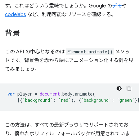
す。これはどういう意味でしょうか。Google の
デモ
や
codelabs
など、利用可能なリソースを確認する。
背景
この API の中心となるのは
Element.animate()
メソッ
ドです。背景色を赤から緑にアニメーション化する例を見
てみましょう。
var
player
=
document
.
body
.
animate
(
[{
'background'
:
'red'
},
{
'background'
:
'green'
}
この方法は、すべての最新ブラウザでサポートされてお
り、優れたポリフィル フォールバックが用意されていま