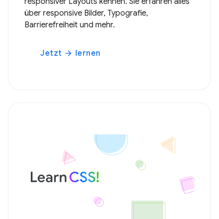
responsiver Layouts kennen. Sie erfahren alles
über responsive Bilder, Typografie,
Barrierefreiheit und mehr.
Jetzt
lernen
arrow_forward