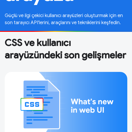
Güçlü ve ilgi çekici kullanıcı arayüzleri oluşturmak için en
son tarayıcı API'lerini, araçlarını ve tekniklerini keşfedin.
CSS ve kullanıcı
arayüzündeki son gelişmeler