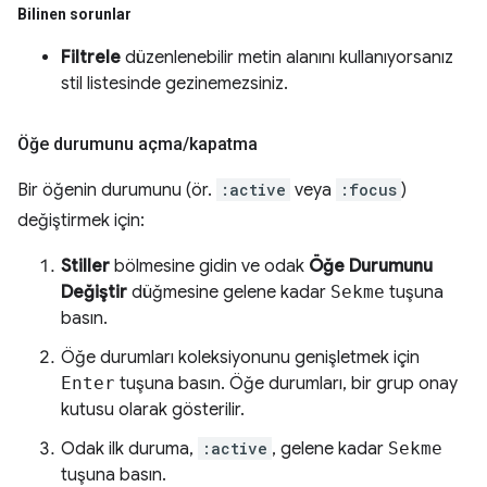
Bilinen sorunlar
Filtrele
düzenlenebilir metin alanını kullanıyorsanız
stil listesinde gezinemezsiniz.
Öğe durumunu açma
/
kapatma
Bir öğenin durumunu (ör.
:active
veya
:focus
)
değiştirmek için:
Stiller
bölmesine gidin ve odak
Öğe Durumunu
Değiştir
düğmesine gelene kadar
Sekme
tuşuna
basın.
Öğe durumları koleksiyonunu genişletmek için
Enter
tuşuna basın. Öğe durumları, bir grup onay
kutusu olarak gösterilir.
Odak ilk duruma,
:active
, gelene kadar
Sekme
tuşuna basın.