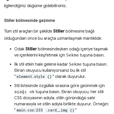
ilgilendiğiniz düğüme gidebilirsiniz.
Stiller bölmesinde gezinme
Tüm stil araçları bir şekilde
Stiller
bölmesine bağlı
olduğundan önce bu araçta uzmanlaşmak mantıklıdır.
Odak
Stiller
bölmesindeyken odağı içeriye taşımak
ve içeriklerini keşfetmek için
Sekme
tuşuna basın.
İlk stil etkin hale gelene kadar
Sekme
tuşuna basın.
Ekran okuyucu kullanıyorsanız bu ilk stil
"
element.style {}
" olarak duyurulur.
Stil listesinde özgüllük sırasına göre gezinmek için
aşağı ok
tuşuna basın. Ekran okuyucu, her stili
CSS dosyasının adıyla, stilin göründüğü satır
numarasıyla ve stilin adıyla birlikte duyurur. Örneğin:
"
main.css:233
.card__img {}
"