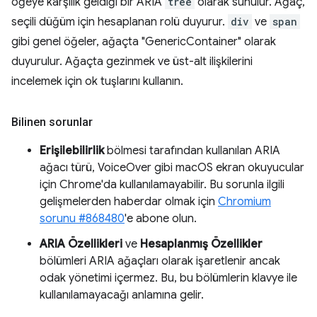
öğeye karşılık geldiği bir ARIA
tree
olarak sunulur. Ağaç,
seçili düğüm için hesaplanan rolü duyurur.
div
ve
span
gibi genel öğeler, ağaçta "GenericContainer" olarak
duyurulur. Ağaçta gezinmek ve üst-alt ilişkilerini
incelemek için ok tuşlarını kullanın.
Bilinen sorunlar
Erişilebilirlik
bölmesi tarafından kullanılan ARIA
ağacı türü, VoiceOver gibi macOS ekran okuyucular
için Chrome'da kullanılamayabilir. Bu sorunla ilgili
gelişmelerden haberdar olmak için
Chromium
sorunu #868480
'e abone olun.
ARIA Özellikleri
ve
Hesaplanmış Özellikler
bölümleri ARIA ağaçları olarak işaretlenir ancak
odak yönetimi içermez. Bu, bu bölümlerin klavye ile
kullanılamayacağı anlamına gelir.