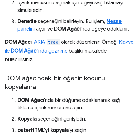
İçerik menüsünü açmak için öğeyi sağ tıklamayı
simüle edin.
Denetle
seçeneğini belirleyin. Bu işlem,
Nesne
panelini
açar ve
DOM Ağacı
'nda öğeye odaklanır.
DOM Ağacı
,
ARIA
tree
olarak düzenlenir. Örneği
Klavye
ile
DOM Ağacı
'nda gezinme
başlıklı makalede
bulabilirsiniz.
DOM ağacındaki bir öğenin kodunu
kopyalama
DOM Ağacı
'nda bir düğüme odaklanarak sağ
tıklama içerik menüsünü açın.
Kopyala
seçeneğini genişletin.
outerHTML'yi kopyala
'yı seçin.