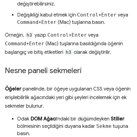
değiştirebilirsiniz.
Değişikliği kabul etmek için
Control
+
Enter
veya
Command
+
Enter
(Mac) tuşlarına basın.
Örneğin,
h3
yazıp
Control
+
Enter
veya
Command
+
Enter
(Mac) tuşlarına basıldığında öğenin
başlangıç ve bitiş etiketleri
h3
olarak değiştirilir.
Nesne paneli sekmeleri
Öğeler
panelinde, bir öğeye uygulanan CSS veya öğenin
erişilebilirlik ağacındaki yeri gibi şeyleri incelemek için ek
sekmeler bulunur.
Odak
DOM Ağacı
'ndaki bir düğümdeyken
Stiller
bölmesinin seçildiğini duyana kadar
Sekme
tuşuna
basın.