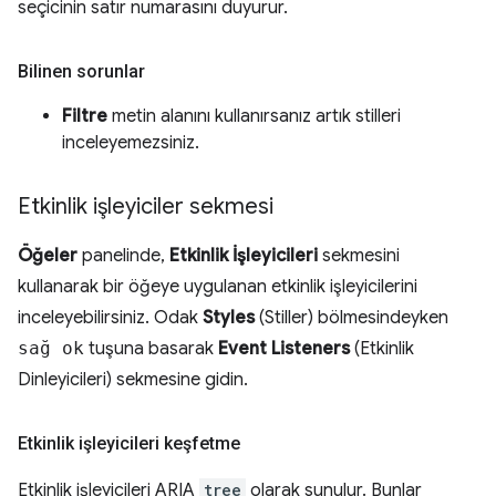
seçicinin satır numarasını duyurur.
Bilinen sorunlar
Filtre
metin alanını kullanırsanız artık stilleri
inceleyemezsiniz.
Etkinlik işleyiciler sekmesi
Öğeler
panelinde,
Etkinlik İşleyicileri
sekmesini
kullanarak bir öğeye uygulanan etkinlik işleyicilerini
inceleyebilirsiniz. Odak
Styles
(Stiller) bölmesindeyken
sağ ok
tuşuna basarak
Event Listeners
(Etkinlik
Dinleyicileri) sekmesine gidin.
Etkinlik işleyicileri keşfetme
Etkinlik işleyicileri ARIA
tree
olarak sunulur. Bunlar