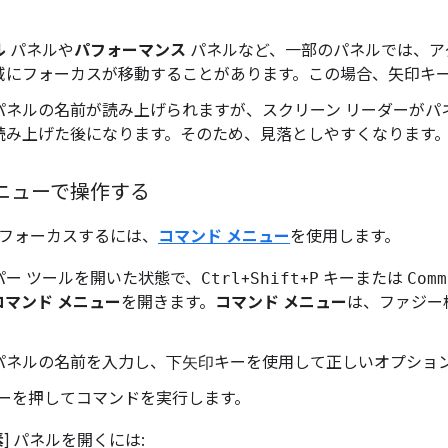
ル
パネルや
パフォーマンス
パネルなど、一部のパネルでは、ア
域にフォーカスが移動することがあります。この場合、矢印キ
パネルの名前が読み上げられますが、スクリーン リーダーがパ
読み上げた後になります。そのため、見落としやすくなります
ニューで操作する
フォーカスするには、
コマンド メニュー
を使用します。
パー ツールを開いた状態で、
Ctrl
+
Shift
+
P
キーまたは
Comm
コマンド メニュー
を開きます。
コマンド メニュー
は、ファジー
パネルの名前を入力し、
下矢印
キーを使用して正しいオプショ
ーを押してコマンドを実行します。
素
] パネルを開くには: