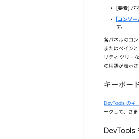
[
要素
] 
[コンソー
す。
各パネルのコン
またはペインと
リティ ツリー
の用語が表示され
キーボード
DevTools
ークして、さま
Dev
Tool