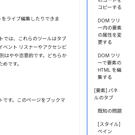
のコードを
コピーする
ェクトをライブ編集したりできま
DOM ツリ
ー内の要素
の属性を変
トでは、これらのツールはタブ
更する
、イベント リスナーやアクセシビ
区別はやや恣意的です。どちらか
DOM ツリ
ーで要素の
つためです。
HTML を編
集する
[要素] パネ
ルのタブ
トです。このページをブックマ
既知の問題
[スタイル]
ペイン