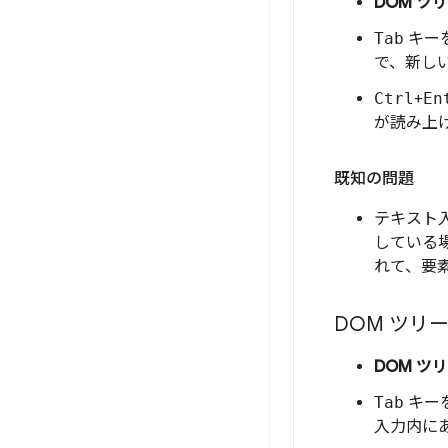
DOM ツ
Tab
キー
で、新し
Ctrl
+
En
が読み上
既知の問題
テキスト
している
れて、要
DOM ツリー
DOM ツ
Tab
キー
入力内に