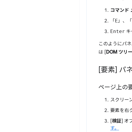
コマンド 
「
E
」、「
Enter
キ
このようにパネ
は [
DOM ツリ
[要素] パ
ページ上の
スクリー
要素を右
[
検証
] 
す。