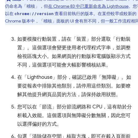
仍命名為「稽核」
，但
在 Chrome 83 中已重新命名為 Lighthouse
。您
以在
查看目前執行的版本。在某些較早或較新的
chrome://version
Chrome 版本中，「稽核」
面板的 UI 會有所不同，但一般工作流程相
如要模擬行動裝置，請在「裝置」
部分選取「行動裝
置」
。這個選項會變更使用者代理程式字串，並調整
檢視區塊大小。如果網頁的行動版和電腦版顯示方式
不同，這個選項可能會大幅影響稽核結果。
在「Lighthouse」
部分，確認已啟用「無障礙」
。如
要從報表中排除其他類別，請停用這些類別。如要瞭
解其他提升網頁品質的方法，請保持啟用狀態。
您可以在「節流」
部分節流網路和 CPU，這有助於分
析載入效能。這個選項與無障礙分數無關，因此您可
以選擇偏好的方式。
勾選「清除儲存空間」
核取方塊，即可在載入頁面前