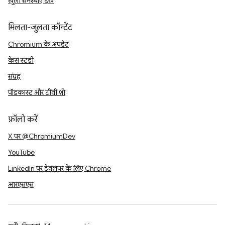
खुली समस्याएं देखें
मिलता-जुलता कॉन्टेंट
Chromium के अपडेट
केस स्टडी
संग्रह
पॉडकास्ट और टीवी शो
फ़ॉलो करें
X पर @ChromiumDev
YouTube
LinkedIn पर डेवलपर के लिए Chrome
आरएसएस