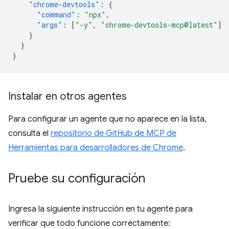
"chrome-devtools"
:
{
"command"
:
"npx"
,
"args"
:
[
"-y"
,
"chrome-devtools-mcp@latest"
]
}
}
}
Instalar en otros agentes
Para configurar un agente que no aparece en la lista,
consulta el
repositorio de GitHub de MCP de
Herramientas para desarrolladores de Chrome
.
Pruebe su configuración
Ingresa la siguiente instrucción en tu agente para
verificar que todo funcione correctamente: