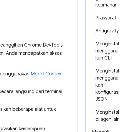
keamanan
Prasyarat
Antigravity
Menginstal
kecanggihan Chrome DevTools
mengguna
gen, Anda mendapatkan akses
kan CLI
Menginstal
f menggunakan
Model Context
mengguna
kan
ecara langsung dari terminal
konfigurasi
JSON
sikan beberapa alat untuk
Menginstal
di agen lain
egrasikan kemampuan