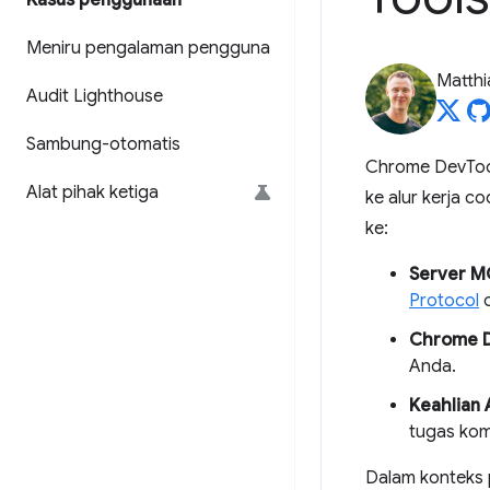
Kasus penggunaan
Meniru pengalaman pengguna
Matth
Audit Lighthouse
Sambung-otomatis
Chrome DevTool
Alat pihak ketiga
ke alur kerja 
ke:
Server M
Protocol
o
Chrome D
Anda.
Keahlian 
tugas kom
Dalam konteks