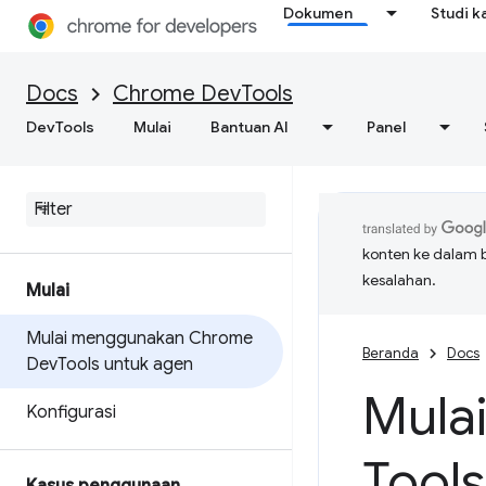
Dokumen
Studi k
Docs
Chrome DevTools
DevTools
Mulai
Bantuan AI
Panel
konten ke dalam 
kesalahan.
Mulai
Mulai menggunakan Chrome
Beranda
Docs
Dev
Tools untuk agen
Mula
Konfigurasi
Tool