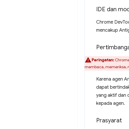
IDE dan mod
Chrome DevTool
mencakup Antigr
Pertimbang
Peringatan:
Chrome 
membaca, memeriksa, m
Karena agen An
dapat bertinda
yang aktif dan d
kepada agen.
Prasyarat