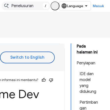
/
Masuk
Pada
halaman ini
Penyiapan
IDE dan
model
 informasi ini membantu?
yang
ome Dev
didukung
Pertimban
gan