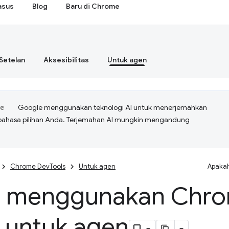
asus
Blog
Baru di Chrome
Setelan
Aksesibilitas
Untuk agen
Google menggunakan teknologi AI untuk menerjemahkan
bahasa pilihan Anda. Terjemahan AI mungkin mengandung
Chrome DevTools
Untuk agen
Apakah
i menggunakan Chr
s untuk agen