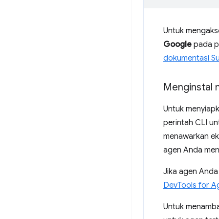
Untuk mengakse
Google
pada pe
dokumentasi Su
Menginstal
Untuk menyiapk
perintah CLI u
menawarkan eks
agen Anda meng
Jika agen Anda 
DevTools for A
Untuk menamba