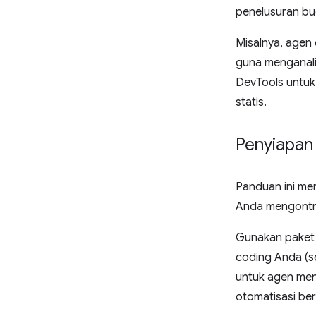
penelusuran bu
Misalnya, agen
guna menganali
DevTools untuk
statis.
Penyiapan
Panduan ini m
Anda mengontro
Gunakan pake
coding Anda (s
untuk agen men
otomatisasi berb