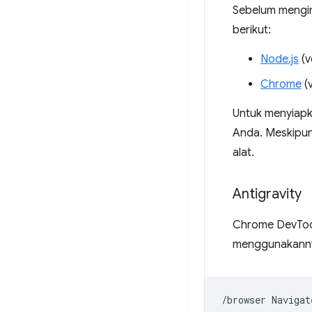
Sebelum mengin
berikut:
Node.js
(v
Chrome
(v
Untuk menyiapk
Anda. Meskipun
alat.
Antigravity
Chrome DevTool
menggunakann
/browser
Navigat