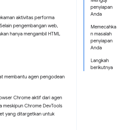
Menguji
penyiapan
Anda
kaman aktivitas performa
. Selain pengembangan web,
Memecahka
 bukan hanya mengambil HTML
n masalah
penyiapan
Anda
Langkah
berikutnya
pat membantu agen pengodean
wser Chrome aktif dari agen
hwa meskipun Chrome DevTools
et yang ditargetkan untuk