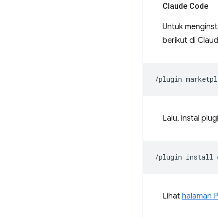
Claude Code
Untuk menginst
berikut di Cla
/plugin
marketpl
Lalu, instal plu
/plugin
install
Lihat
halaman P