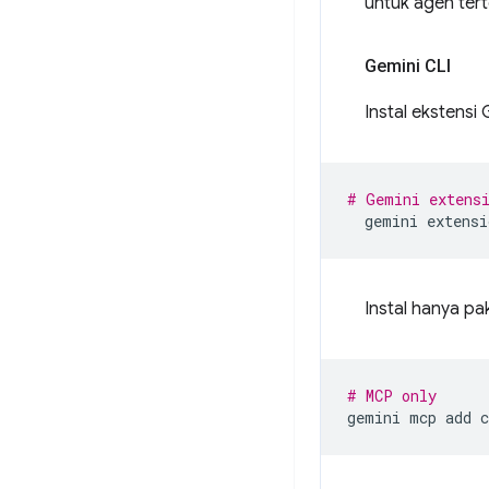
untuk agen tert
Gemini CLI
Instal ekstensi
# Gemini extens
gemini
extensi
Instal hanya pa
# MCP only
gemini
mcp
add