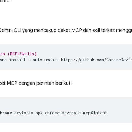
entu:
 Gemini CLI yang mencakup paket MCP dan skill terkait mengg
ion (MCP+Skills)
ons
install
--auto-update
ket MCP dengan perintah berikut:
chrome-devtools
npx