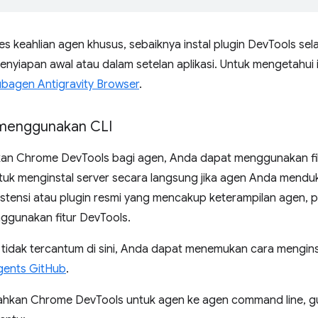
s keahlian agen khusus, sebaiknya instal plugin DevTools se
nyiapan awal atau dalam setelan aplikasi. Untuk mengetahui i
bagen Antigravity Browser
.
 menggunakan CLI
an Chrome DevTools bagi agen, Anda dapat menggunakan fil
ntuk menginstal server secara langsung jika agen Anda mend
tensi atau plugin resmi yang mencakup keterampilan agen, 
gunakan fitur DevTools.
tidak tercantum di sini, Anda dapat menemukan cara menginst
gents GitHub
.
hkan Chrome DevTools untuk agen ke agen command line, g