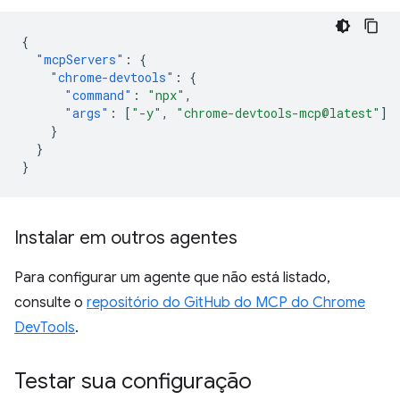
{
"mcpServers"
:
{
"chrome-devtools"
:
{
"command"
:
"npx"
,
"args"
:
[
"-y"
,
"chrome-devtools-mcp@latest"
]
}
}
}
Instalar em outros agentes
Para configurar um agente que não está listado,
consulte o
repositório do GitHub do MCP do Chrome
DevTools
.
Testar sua configuração