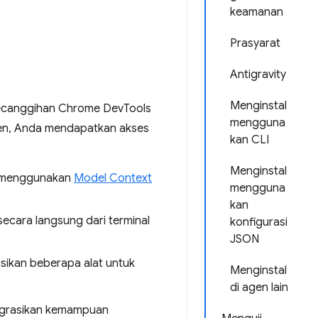
keamanan
Prasyarat
Antigravity
Menginstal
kecanggihan Chrome DevTools
mengguna
gen, Anda mendapatkan akses
kan CLI
Menginstal
f menggunakan
Model Context
mengguna
kan
ecara langsung dari terminal
konfigurasi
JSON
sikan beberapa alat untuk
Menginstal
di agen lain
egrasikan kemampuan