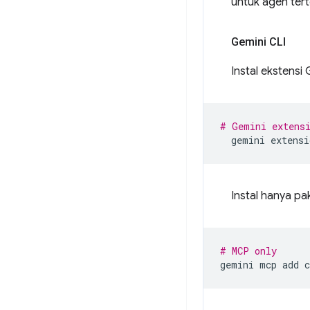
untuk agen tert
Gemini CLI
Instal ekstensi
# Gemini extens
gemini
extensi
Instal hanya pa
# MCP only
gemini
mcp
add