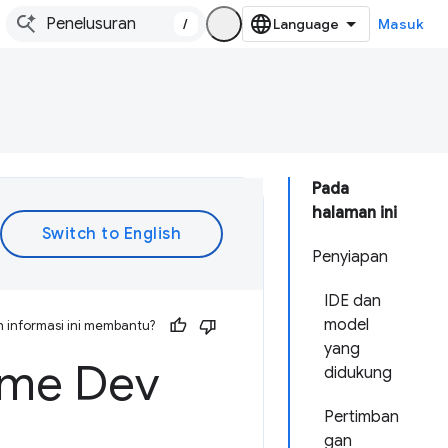
/
Masuk
Pada
halaman ini
Penyiapan
IDE dan
model
 informasi ini membantu?
yang
ome Dev
didukung
Pertimban
gan