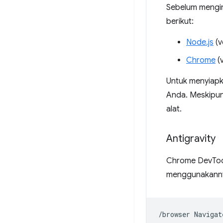
Sebelum mengin
berikut:
Node.js
(v
Chrome
(v
Untuk menyiapk
Anda. Meskipun
alat.
Antigravity
Chrome DevTool
menggunakann
/browser
Navigat