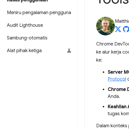
Kasus penggunaan
Meniru pengalaman pengguna
Matth
Audit Lighthouse
Sambung-otomatis
Chrome DevTool
Alat pihak ketiga
ke alur kerja 
ke:
Server M
Protocol
o
Chrome D
Anda.
Keahlian 
tugas kom
Dalam konteks