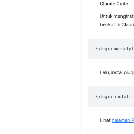
Claude Code
Untuk menginst
berikut di Cla
/plugin
marketpl
Lalu, instal plu
/plugin
install
Lihat
halaman P