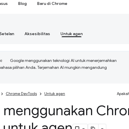
asus
Blog
Baru di Chrome
Setelan
Aksesibilitas
Untuk agen
Google menggunakan teknologi AI untuk menerjemahkan
bahasa pilihan Anda. Terjemahan AI mungkin mengandung
Chrome DevTools
Untuk agen
Apakah
i menggunakan Chr
s untuk agen