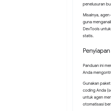
penelusuran bu
Misalnya, agen
guna menganali
DevTools untuk
statis.
Penyiapan
Panduan ini m
Anda mengontro
Gunakan pake
coding Anda (s
untuk agen men
otomatisasi berb