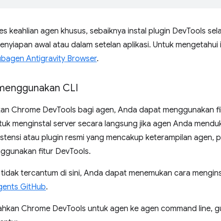
s keahlian agen khusus, sebaiknya instal plugin DevTools se
nyiapan awal atau dalam setelan aplikasi. Untuk mengetahui i
bagen Antigravity Browser
.
 menggunakan CLI
an Chrome DevTools bagi agen, Anda dapat menggunakan fil
ntuk menginstal server secara langsung jika agen Anda mend
tensi atau plugin resmi yang mencakup keterampilan agen, 
gunakan fitur DevTools.
tidak tercantum di sini, Anda dapat menemukan cara menginst
gents GitHub
.
hkan Chrome DevTools untuk agen ke agen command line, g