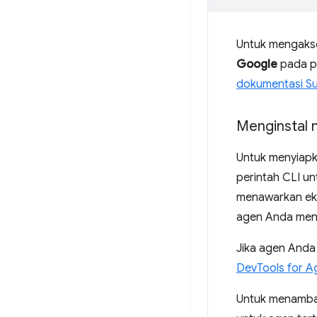
Untuk mengakse
Google
pada pe
dokumentasi Su
Menginstal
Untuk menyiapk
perintah CLI u
menawarkan eks
agen Anda meng
Jika agen Anda 
DevTools for A
Untuk menamba