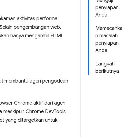
Menguji
penyiapan
Anda
kaman aktivitas performa
. Selain pengembangan web,
Memecahka
 bukan hanya mengambil HTML
n masalah
penyiapan
Anda
Langkah
berikutnya
pat membantu agen pengodean
wser Chrome aktif dari agen
hwa meskipun Chrome DevTools
et yang ditargetkan untuk