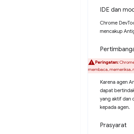
IDE dan mod
Chrome DevTool
mencakup Antigr
Pertimbang
Peringatan:
Chrome 
membaca, memeriksa, m
Karena agen An
dapat bertinda
yang aktif dan d
kepada agen.
Prasyarat