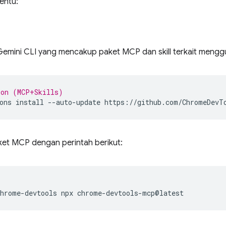
entu:
 Gemini CLI yang mencakup paket MCP dan skill terkait mengg
ion (MCP+Skills)
ons
install
--auto-update
ket MCP dengan perintah berikut:
chrome-devtools
npx