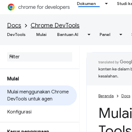
Dokumen
Studi k
Docs
Chrome DevTools
DevTools
Mulai
Bantuan AI
Panel
konten ke dalam 
kesalahan.
Mulai
Mulai menggunakan Chrome
Beranda
Docs
Dev
Tools untuk agen
Mula
Konfigurasi
Tool