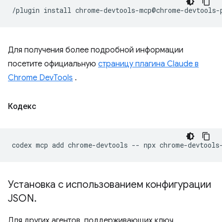
/plugin
install
Для получения более подробной информации
посетите официальную
страницу плагина Claude в
Chrome DevTools
.
Кодекс
codex
mcp
add
chrome-devtools
--
npx
Установка с использованием конфигурации
JSON
.
Для других агентов, поддерживающих ключ