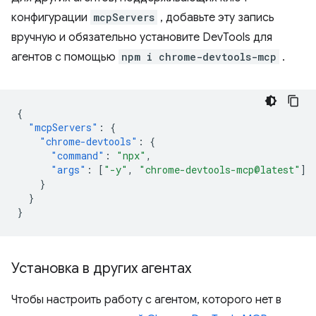
конфигурации
mcpServers
, добавьте эту запись
вручную и обязательно установите DevTools для
агентов с помощью
npm i chrome-devtools-mcp
.
{
"mcpServers"
:
{
"chrome-devtools"
:
{
"command"
:
"npx"
,
"args"
:
[
"-y"
,
"chrome-devtools-mcp@latest"
]
}
}
}
Установка в других агентах
Чтобы настроить работу с агентом, которого нет в