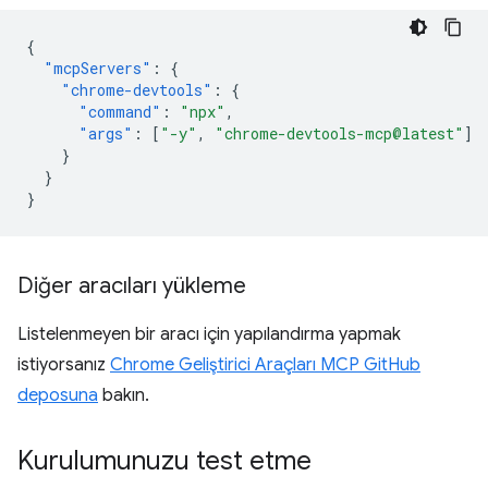
{
"mcpServers"
:
{
"chrome-devtools"
:
{
"command"
:
"npx"
,
"args"
:
[
"-y"
,
"chrome-devtools-mcp@latest"
]
}
}
}
Diğer aracıları yükleme
Listelenmeyen bir aracı için yapılandırma yapmak
istiyorsanız
Chrome Geliştirici Araçları MCP GitHub
deposuna
bakın.
Kurulumunuzu test etme