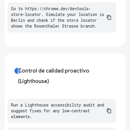
Go
to
https
:
//
chrome
.
dev
/
devtools
-
store
-
locator
.
Simulate
your
location
is
Berlin
and
check
if
the
store
locator
shows
the
Rosenthaler
Strasse
branch
.
contrast
Control de calidad proactivo
(Lighthouse)
Run a Lighthouse accessibility audit and 
suggest fixes for any low-contrast 
elements.