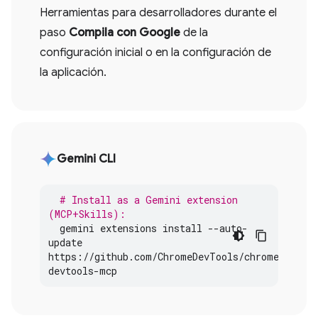
Herramientas para desarrolladores durante el
paso
Compila con Google
de la
configuración inicial o en la configuración de
la aplicación.
Gemini CLI
# Install as a Gemini extension 
(MCP+Skills):
gemini
extensions
install
--
auto
-
update
https
:
//
github
.
com
/
ChromeDevTools
/
chrome
-
devtools
-
mcp