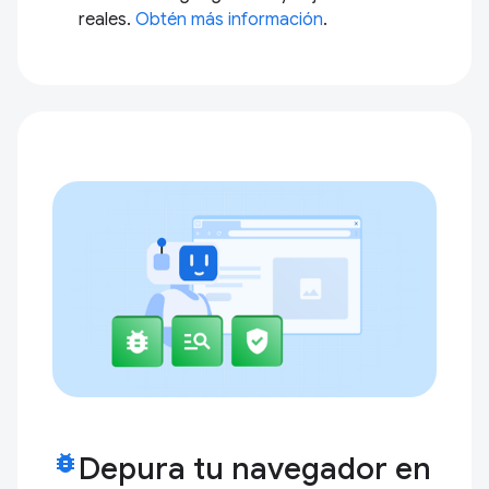
reales.
Obtén más información
.
bug_report
Depura tu navegador en