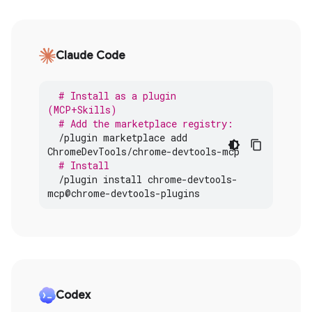
Claude Code
# Install as a plugin 
(MCP+Skills)
# Add the marketplace registry:
/
plugin
marketplace
add
ChromeDevTools
/
chrome
-
devtools
-
mcp
# Install
/
plugin
install
chrome
-
devtools
-
mcp
@
chrome
-
devtools
-
plugins
Codex