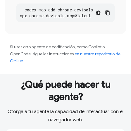
codex
mcp
add
chrome
-
devtools
--
npx
chrome
-
devtools
-
mcp
@
latest
Si usas otro agente de codificación, como Copilot o
OpenCode, sigue las instrucciones
en nuestro repositorio de
GitHub
.
¿Qué puede hacer tu
agente?
Otorga a tu agente la capacidad de interactuar con el
navegador web.