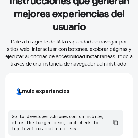
Instrucciones que generan
mejores experiencias del
usuario
Dale a tu agente de IA la capacidad de navegar por
sitios web, interactuar con botones, explorar páginas y
ejecutar auditorías de accesibilidad instantáneas, todo a
través de una instancia de navegador administrado.
touch_app
Emula experiencias
Go
to
developer
.
chrome
.
com
on
mobile
,
click
the
burger
menu
,
and
check
for
top
-
level
navigation
items
.