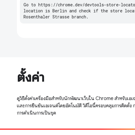
Go
to
https
:
//
chrome
.
dev
/
devtools
-
store
-
locat
location
is
Berlin
and
check
if
the
store
loca
Rosenthaler
Strasse
branch
.
ตั้งค่า
ดูวิธีตั้งค่าเครื่องมือสำหรับนักพัฒนาเว็บใน Chrome สำหรับเอ
และการยืนยันเอเจนต์โดยอัตโนมัติ วิดีโอนี้ครอบคลุมการติดตั้ง 
การดำเนินการเป็นชุด