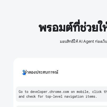
พรอมต์ที่ช่วยให
มอบสิทธิ์ให้ AI Agent ท่องเว็
touch_app
จำลองประสบการณ์
Go
to
developer
.
chrome
.
com
on
mobile
,
click
t
and
check
for
top
-
level
navigation
items
.