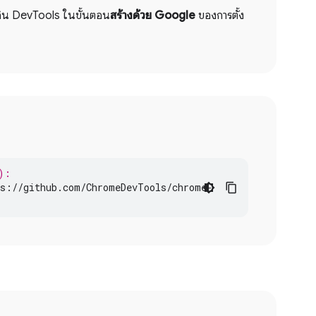
กอิน DevTools ในขั้นตอน
สร้างด้วย Google
ของการตั้ง
):
s
:
//
github
.
com
/
ChromeDevTools
/
chrome
-