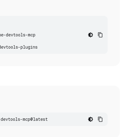
me
-
devtools
-
mcp
devtools
-
plugins
-
devtools
-
mcp
@
latest