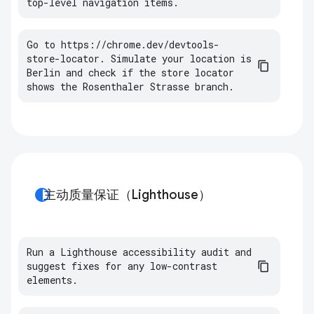
top
-
level
navigation
items
.
Go
to
https
:
//
chrome
.
dev
/
devtools
-
store
-
locator
.
Simulate
your
location
is
Berlin
and
check
if
the
store
locator
shows
the
Rosenthaler
Strasse
branch
.
contrast
主动质量保证（Lighthouse）
Run a Lighthouse accessibility audit and 
suggest fixes for any low-contrast 
elements.