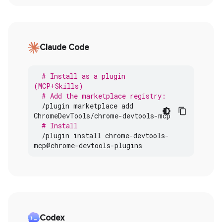
Claude Code
# Install as a plugin 
(MCP+Skills)
# Add the marketplace registry:
/
plugin
marketplace
add
ChromeDevTools
/
chrome
-
devtools
-
mcp
# Install
/
plugin
install
chrome
-
devtools
-
mcp
@
chrome
-
devtools
-
plugins
Codex