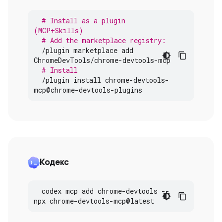
# Install as a plugin 
(MCP+Skills)
# Add the marketplace registry:
/
plugin
marketplace
add
ChromeDevTools
/
chrome
-
devtools
-
mcp
# Install
/
plugin
install
chrome
-
devtools
-
mcp
@
chrome
-
devtools
-
plugins
Кодекс
codex
mcp
add
chrome
-
devtools
--
npx
chrome
-
devtools
-
mcp
@
latest