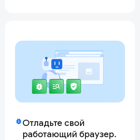
bug_report
Отладьте свой
работающий браузер.