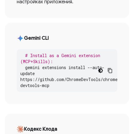
настройках приложения.
Gemini CLI
# Install as a Gemini extension 
(MCP+Skills):
gemini
extensions
install
--
auto
-
update
https
:
//
github
.
com
/
ChromeDevTools
/
chrome
-
devtools
-
mcp
Кодекс Клода