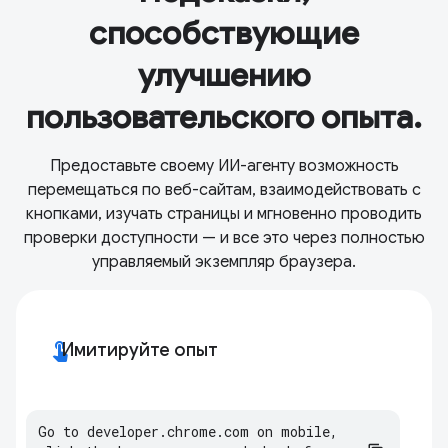
способствующие
улучшению
пользовательского опыта.
Предоставьте своему ИИ-агенту возможность
перемещаться по веб-сайтам, взаимодействовать с
кнопками, изучать страницы и мгновенно проводить
проверки доступности — и все это через полностью
управляемый экземпляр браузера.
touch_app
Имитируйте опыт
Go
to
developer
.
chrome
.
com
on
mobile
,