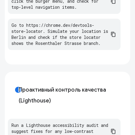
click
the
burger
menu
,
and
check
for
top
-
level
navigation
items
.
Go
to
https
:
//
chrome
.
dev
/
devtools
-
store
-
locator
.
Simulate
your
location
is
Berlin
and
check
if
the
store
locator
shows
the
Rosenthaler
Strasse
branch
.
contrast
Проактивный контроль качества
(Lighthouse)
Run a Lighthouse accessibility audit and 
suggest fixes for any low-contrast 