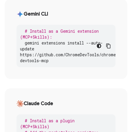
Gemini CLI
# Install as a Gemini extension 
(MCP+Skills):
gemini
extensions
install
--
auto
-
update
https
:
//
github
.
com
/
ChromeDevTools
/
chrome
-
devtools
-
mcp
Claude Code
# Install as a plugin 
(MCP+Skills)