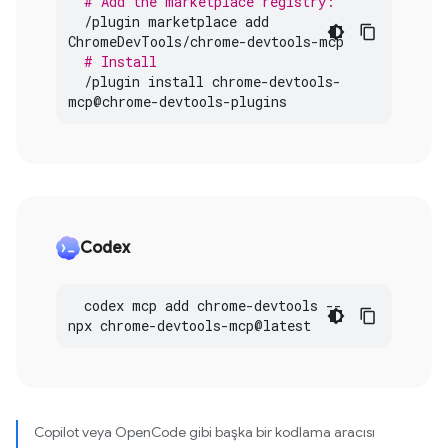
# Add the marketplace registry:
/
plugin
marketplace
add
ChromeDevTools
/
chrome
-
devtools
-
mcp
# Install
/
plugin
install
chrome
-
devtools
-
mcp
@
chrome
-
devtools
-
plugins
Codex
codex
mcp
add
chrome
-
devtools
--
npx
chrome
-
devtools
-
mcp
@
latest
Copilot veya OpenCode gibi başka bir kodlama aracısı