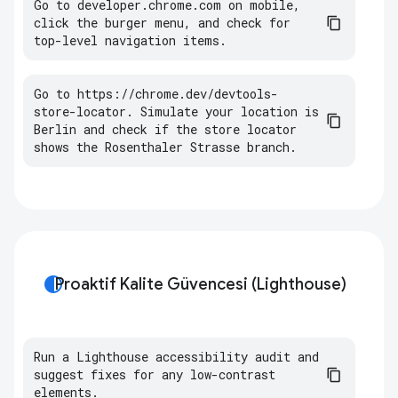
Go
to
developer
.
chrome
.
com
on
mobile
,
click
the
burger
menu
,
and
check
for
top
-
level
navigation
items
.
Go
to
https
:
//
chrome
.
dev
/
devtools
-
store
-
locator
.
Simulate
your
location
is
Berlin
and
check
if
the
store
locator
shows
the
Rosenthaler
Strasse
branch
.
contrast
Proaktif Kalite Güvencesi (Lighthouse)
Run a Lighthouse accessibility audit and 
suggest fixes for any low-contrast 
elements.