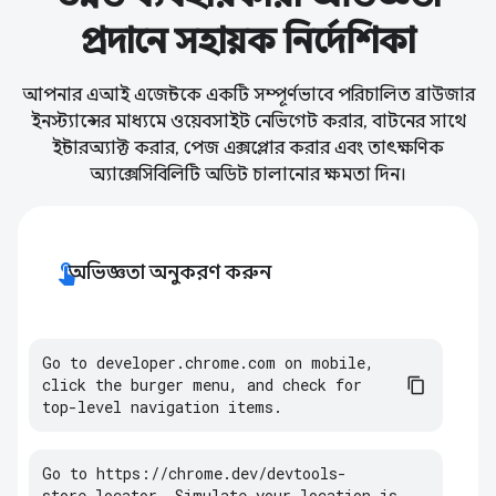
প্রদানে সহায়ক নির্দেশিকা
আপনার এআই এজেন্টকে একটি সম্পূর্ণভাবে পরিচালিত ব্রাউজার
ইনস্ট্যান্সের মাধ্যমে ওয়েবসাইট নেভিগেট করার, বাটনের সাথে
ইন্টারঅ্যাক্ট করার, পেজ এক্সপ্লোর করার এবং তাৎক্ষণিক
অ্যাক্সেসিবিলিটি অডিট চালানোর ক্ষমতা দিন।
touch_app
অভিজ্ঞতা অনুকরণ করুন
Go
to
developer
.
chrome
.
com
on
mobile
,
click
the
burger
menu
,
and
check
for
top
-
level
navigation
items
.
Go
to
https
:
//
chrome
.
dev
/
devtools
-
store
-
locator
.
Simulate
your
location
is