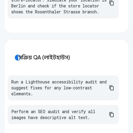
Berlin
and
check
if
the
store
locator
shows
the
Rosenthaler
Strasse
branch
.
contrast
সক্রিয় QA (লাইটহাউস)
Run a Lighthouse accessibility audit and 
suggest fixes for any low-contrast 
elements.
Perform an SEO audit and verify all 
images have descriptive alt text.