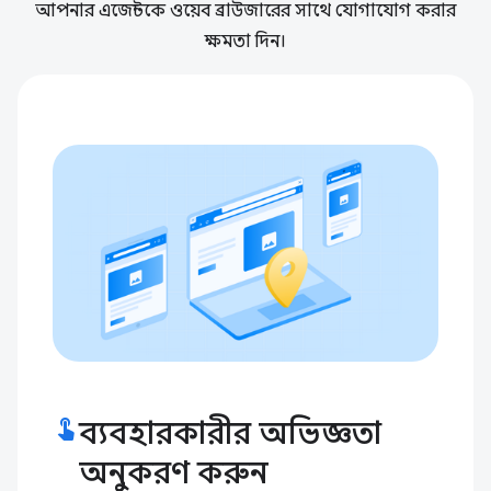
আপনার এজেন্টকে ওয়েব ব্রাউজারের সাথে যোগাযোগ করার
ক্ষমতা দিন।
touch_app
ব্যবহারকারীর অভিজ্ঞতা
অনুকরণ করুন