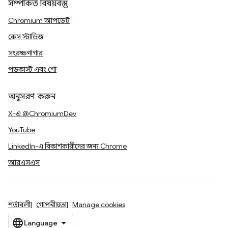
সম্পর্কিত বিষয়বস্তু
Chromium আপডেট
কেস স্টাডিজ
সংরক্ষণাগার
পডকাস্ট এবং শো
অনুসরণ করুন
X-এ @ChromiumDev
YouTube
LinkedIn-এ বিকাশকারীদের জন্য Chrome
আরএসএস
শর্তাবলী
গোপনীয়তা
Manage cookies