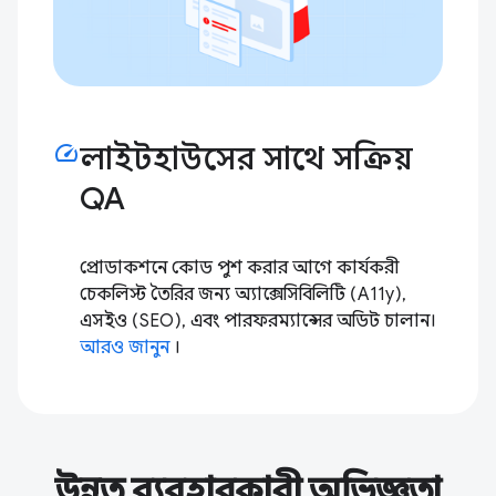
speed
লাইটহাউসের সাথে সক্রিয়
QA
প্রোডাকশনে কোড পুশ করার আগে কার্যকরী
চেকলিস্ট তৈরির জন্য অ্যাক্সেসিবিলিটি (A11y),
এসইও (SEO), এবং পারফরম্যান্সের অডিট চালান।
আরও জানুন
।
উন্নত ব্যবহারকারী অভিজ্ঞতা