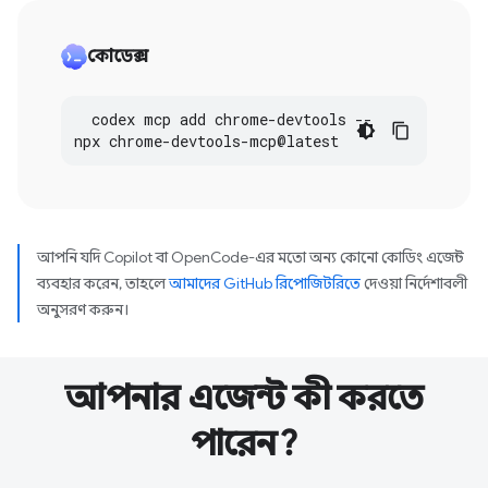
কোডেক্স
codex
mcp
add
chrome
-
devtools
--
npx
chrome
-
devtools
-
mcp
@
latest
আপনি যদি Copilot বা OpenCode-এর মতো অন্য কোনো কোডিং এজেন্ট
ব্যবহার করেন, তাহলে
আমাদের GitHub রিপোজিটরিতে
দেওয়া নির্দেশাবলী
অনুসরণ করুন।
আপনার এজেন্ট কী করতে
পারেন?