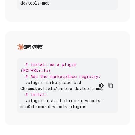
devtools
-
mcp
ক্লদ কোড
# Install as a plugin 
(MCP+Skills)
# Add the marketplace registry:
/
plugin
marketplace
add
ChromeDevTools
/
chrome
-
devtools
-
mcp
# Install
/
plugin
install
chrome
-
devtools
-
mcp
@
chrome
-
devtools
-
plugins