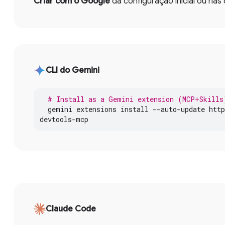
Criar com o Google
da configuração inicial ou nas 
CLI do Gemini
# Install as a Gemini extension (MCP+Skills
gemini
extensions
install
--
auto
-
update
http
devtools
-
mcp
Claude Code