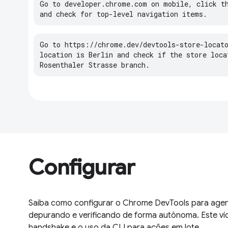
Go
to
developer
.
chrome
.
com
on
mobile
,
click
t
and
check
for
top
-
level
navigation
items
.
Go
to
https
:
//
chrome
.
dev
/
devtools
-
store
-
locat
location
is
Berlin
and
check
if
the
store
loca
Rosenthaler
Strasse
branch
.
Configurar
Saiba como configurar o Chrome DevTools para agen
depurando e verificando de forma autônoma. Este víd
handshake e o uso da CLI para ações em lote.