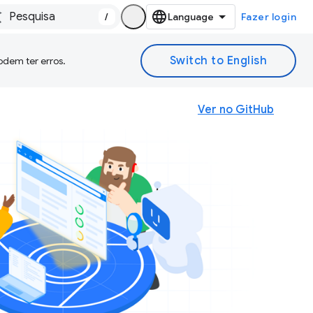
/
Fazer login
odem ter erros.
Ver no GitHub