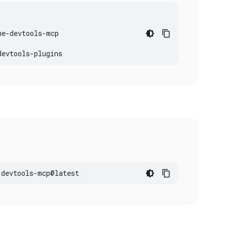
me
-
devtools
-
mcp
devtools
-
plugins
-
devtools
-
mcp
@
latest