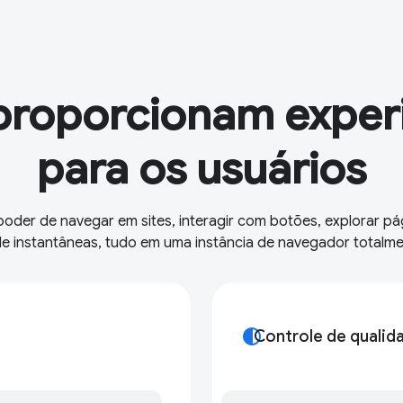
roporcionam experi
para os usuários
oder de navegar em sites, interagir com botões, explorar pá
de instantâneas, tudo em uma instância de navegador totalm
contrast
Controle de qualid