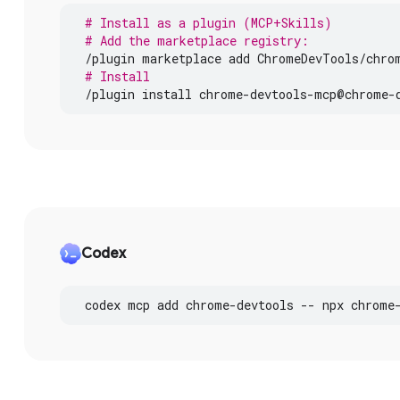
# Install as a plugin (MCP+Skills)
# Add the marketplace registry:
/
plugin
marketplace
add
ChromeDevTools
/
chro
# Install
/
plugin
install
chrome
-
devtools
-
mcp
@
chrome
-
Codex
codex
mcp
add
chrome
-
devtools
--
npx
chrome