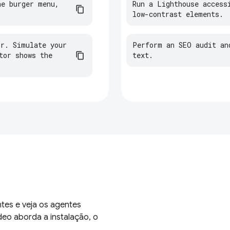
he
burger
menu
,
Run a Lighthouse accessi
low-contrast elements.
or
.
Simulate
your
Perform an SEO audit an
tor
shows
the
text.
tes e veja os agentes
eo aborda a instalação, o