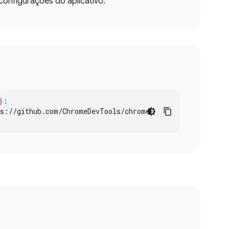
configurações do aplicativo.
):
s
:
//
github
.
com
/
ChromeDevTools
/
chrome
-