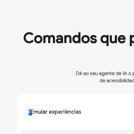
Comandos que p
Dê ao seu agente de IA o p
de acessibilida
touch_app
Emular experiências