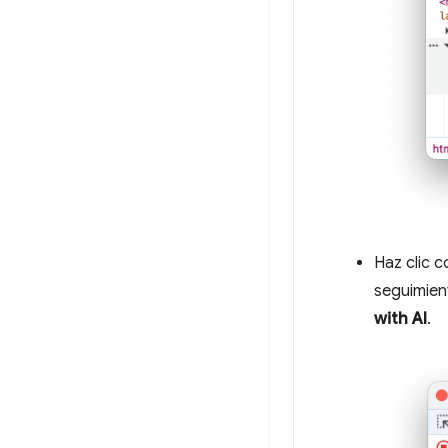
Haz clic c
seguimien
with AI
.