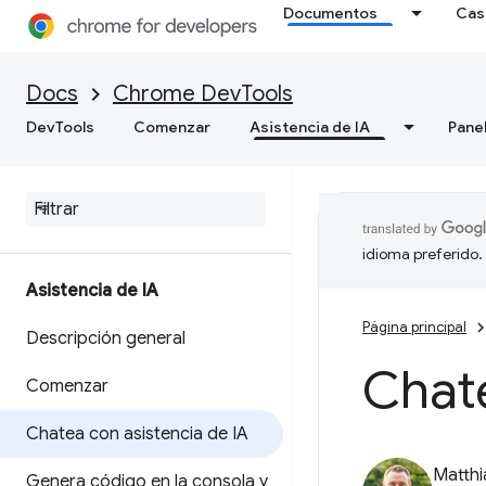
Documentos
Cas
Docs
Chrome DevTools
DevTools
Comenzar
Asistencia de IA
Pane
idioma preferido.
Asistencia de IA
Página principal
Descripción general
Chate
Comenzar
Chatea con asistencia de IA
Matth
Genera código en la consola y