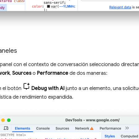
aneles
l panel con el contexto de conversación seleccionado direct
work
,
Sources
o
Performance
de dos maneras:
n el botón
Debug with AI
junto a un elemento, una solicitu
ística de rendimiento expandida.