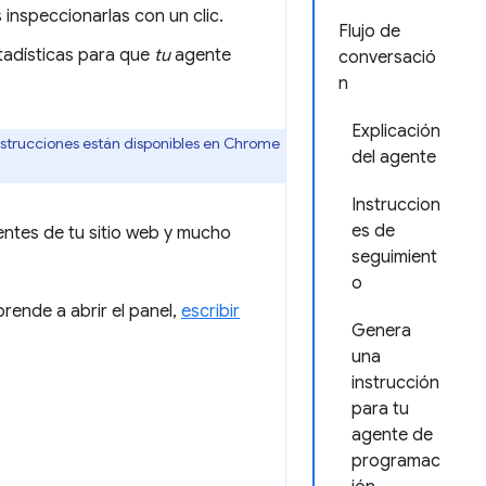
inspeccionarlas con un clic.
Flujo de
tadísticas para que
tu
agente
conversació
n
Explicación
nstrucciones están disponibles en Chrome
del agente
Instruccion
es de
uentes de tu sitio web y mucho
seguimient
o
rende a abrir el panel,
escribir
Genera
una
instrucción
para tu
agente de
programac