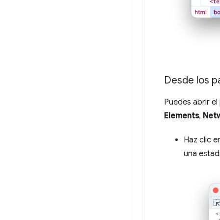
Desde los p
Puedes abrir e
Elements
,
Net
Haz clic e
una estad