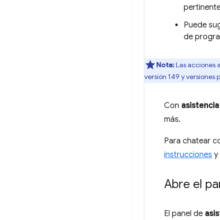
pertinent
Puede sug
de progra
Nota:
Las acciones a
versión 149 y versiones p
Con
asistencia
más.
Para chatear c
instrucciones
y 
Abre el pa
El panel de
asis