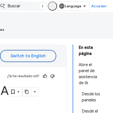
/
Acceder
tes
En esta
página
Abre el
panel de
¿Te ha resultado útil?
asistencia
de IA
IA
Desde los
paneles
Desde el