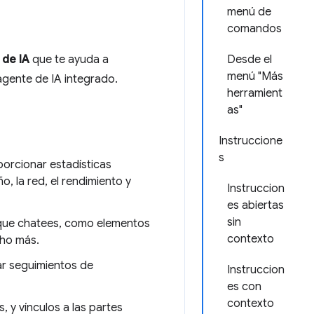
menú de
comandos
 de IA
que te ayuda a
Desde el
menú "Más
agente de IA integrado.
herramient
as"
Instruccione
s
orcionar estadísticas
o, la red, el rendimiento y
Instruccion
es abiertas
sin
 que chatees, como elementos
contexto
cho más.
ar seguimientos de
Instruccion
es con
contexto
 y vínculos a las partes