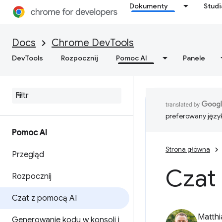
Dokumenty
Stud
Docs
Chrome DevTools
DevTools
Rozpocznij
Pomoc AI
Panele
preferowany języ
Pomoc AI
Strona główna
Przegląd
Czat
Rozpocznij
Czat z pomocą AI
Matth
Generowanie kodu w konsoli i