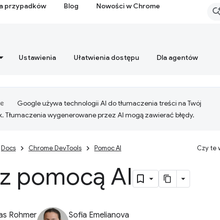
ia przypadków
Blog
Nowości w Chrome
Ustawienia
Ułatwienia dostępu
Dla agentów
Google używa technologii AI do tłumaczenia treści na Twój
k. Tłumaczenia wygenerowane przez AI mogą zawierać błędy.
Docs
Chrome DevTools
Pomoc AI
Czy te
 z pomocą AI
ias Rohmer
Sofia Emelianova