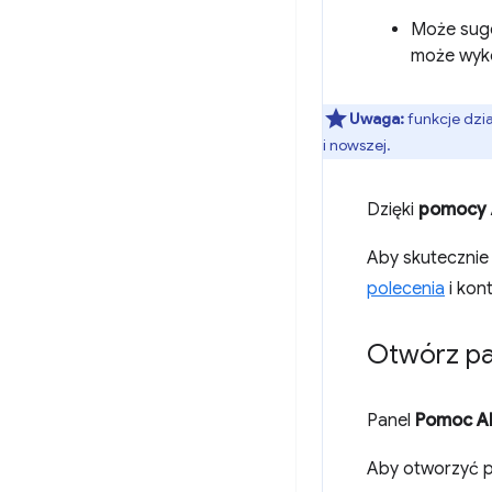
Może suge
może wyk
Uwaga:
funkcje dzia
i nowszej.
Dzięki
pomocy 
Aby skutecznie
polecenia
i kon
Otwórz pa
Panel
Pomoc A
Aby otworzyć pa