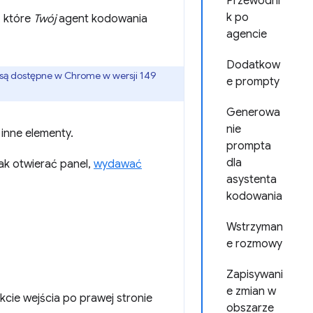
Przewodni
k po
 które
Twój
agent kodowania
agencie
Dodatkow
 są dostępne w Chrome w wersji 149
e prompty
Generowa
nie
 inne elementy.
prompta
dla
jak otwierać panel,
wydawać
asystenta
kodowania
Wstrzyman
e rozmowy
Zapisywani
e zmian w
kcie wejścia po prawej stronie
obszarze