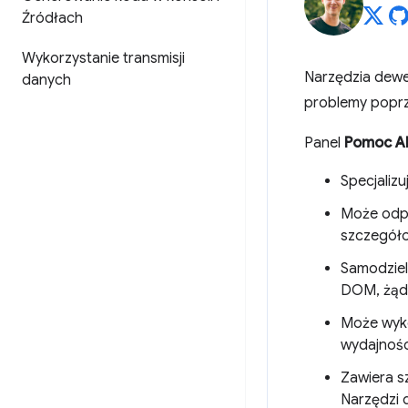
Źródłach
Wykorzystanie transmisji
Narzędzia dewe
danych
problemy popr
Panel
Pomoc A
Specjalizu
Może odpo
szczegóło
Samodziel
DOM, żąda
Może wyko
wydajnośc
Zawiera s
Narzędzi 