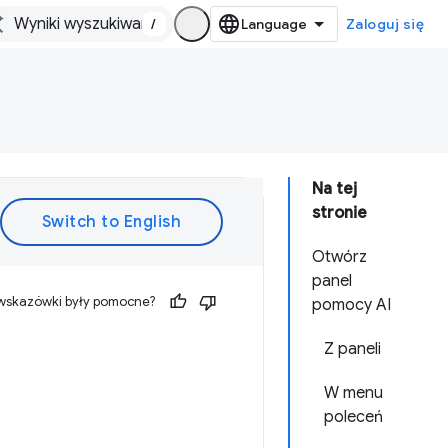
/
Zaloguj się
Na tej
stronie
Otwórz
panel
 wskazówki były pomocne?
pomocy AI
Z paneli
W menu
poleceń