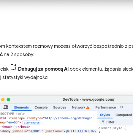
ym kontekstem rozmowy możesz otworzyć bezpośrednio z pa
ść
na 2 sposoby:
ycisk
Debuguj za pomocą AI
obok elementu, żądania sieci
j statystyki wydajności.