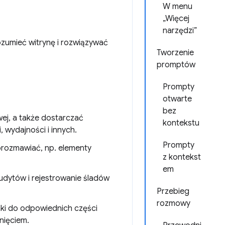
W menu
„Więcej
narzędzi”
ozumieć witrynę i rozwiązywać
Tworzenie
promptów
Prompty
otwarte
bez
ej, a także dostarczać
kontekstu
 wydajności i innych.
Prompty
orozmawiać, np. elementy
z kontekst
em
dytów i rejestrowanie śladów
Przebieg
rozmowy
nki do odpowiednich części
nięciem.