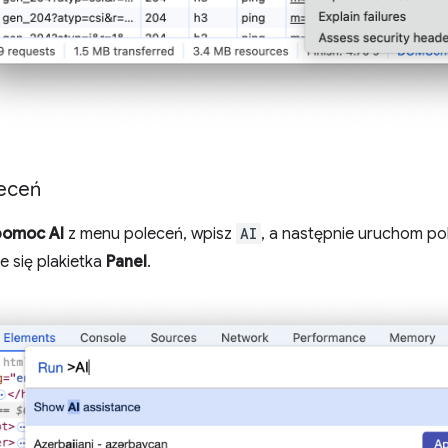
eceń
pomoc AI
z menu poleceń, wpisz
AI
, a następnie uruchom po
e się plakietka
Panel
.