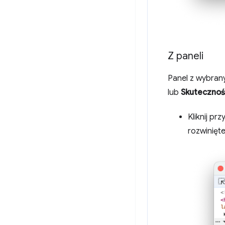
Z paneli
Panel z wybran
lub
Skuteczno
Kliknij prz
rozwinięte