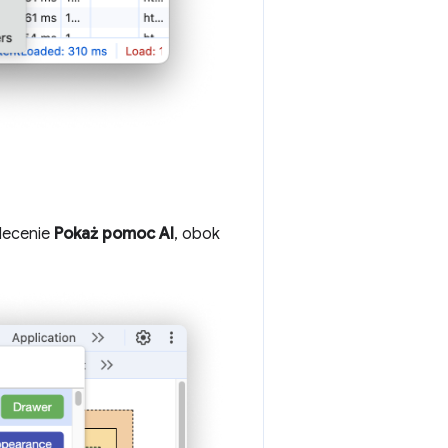
lecenie
Pokaż pomoc AI
, obok