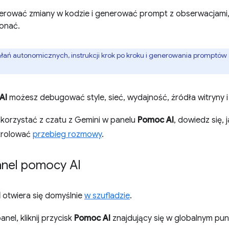
rować zmiany w kodzie i generować prompt z obserwacjami,
onać.
łań autonomicznych, instrukcji krok po kroku i generowania promptów
AI
możesz debugować style, sieć, wydajność, źródła witryny i
 korzystać z czatu z Gemini w panelu
Pomoc AI
, dowiedz się, 
trolować
przebieg rozmowy
.
nel pomocy AI
I
otwiera się domyślnie
w szufladzie
.
nel, kliknij przycisk
Pomoc AI
znajdujący się w globalnym pun