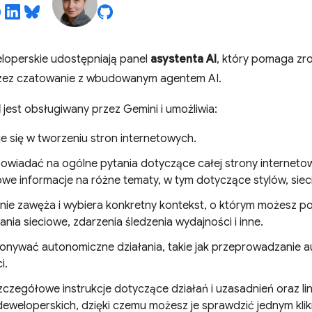
loperskie udostępniają panel
asystenta AI
, który pomaga zr
zez czatowanie z wbudowanym agentem AI.
I
jest obsługiwany przez Gemini i umożliwia:
je się w tworzeniu stron internetowych.
wiadać na ogólne pytania dotyczące całej strony internetow
we informacje na różne tematy, w tym dotyczące stylów, sieci,
nie zawęża i wybiera konkretny kontekst, o którym możesz p
nia sieciowe, zdarzenia śledzenia wydajności i inne.
nywać autonomiczne działania, takie jak przeprowadzanie au
i.
zczegółowe instrukcje dotyczące działań i uzasadnień oraz li
deweloperskich, dzięki czemu możesz je sprawdzić jednym klik