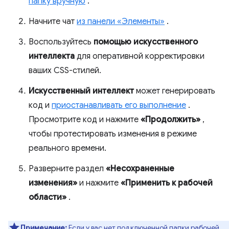
папку вручную
.
Начните чат
из панели «Элементы»
.
Воспользуйтесь
помощью искусственного
интеллекта
для оперативной корректировки
ваших CSS-стилей.
Искусственный интеллект
может генерировать
код и
приостанавливать его выполнение
.
Просмотрите код и нажмите
«Продолжить»
,
чтобы протестировать изменения в режиме
реального времени.
Разверните раздел
«Несохраненные
изменения»
и нажмите
«Применить к рабочей
области»
.
Примечание:
Если у вас нет подключенной папки рабочей