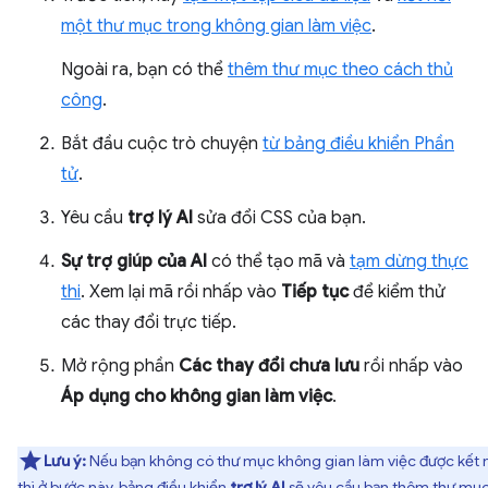
một thư mục trong không gian làm việc
.
Ngoài ra, bạn có thể
thêm thư mục theo cách thủ
công
.
Bắt đầu cuộc trò chuyện
từ bảng điều khiển Phần
tử
.
Yêu cầu
trợ lý AI
sửa đổi CSS của bạn.
Sự trợ giúp của AI
có thể tạo mã và
tạm dừng thực
thi
. Xem lại mã rồi nhấp vào
Tiếp tục
để kiểm thử
các thay đổi trực tiếp.
Mở rộng phần
Các thay đổi chưa lưu
rồi nhấp vào
Áp dụng cho không gian làm việc
.
Lưu ý:
Nếu bạn không có thư mục không gian làm việc được kết n
thì ở bước này, bảng điều khiển
trợ lý AI
sẽ yêu cầu bạn thêm thư mụ