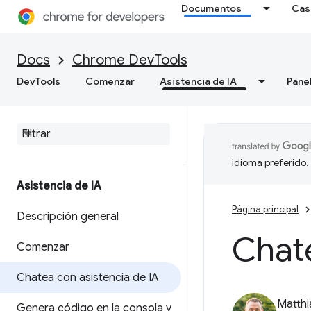
Documentos
Cas
Docs
Chrome DevTools
DevTools
Comenzar
Asistencia de IA
Pane
idioma preferido.
Asistencia de IA
Página principal
Descripción general
Chate
Comenzar
Chatea con asistencia de IA
Matth
Genera código en la consola y