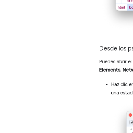
Desde los p
Puedes abrir e
Elements
,
Net
Haz clic e
una estad