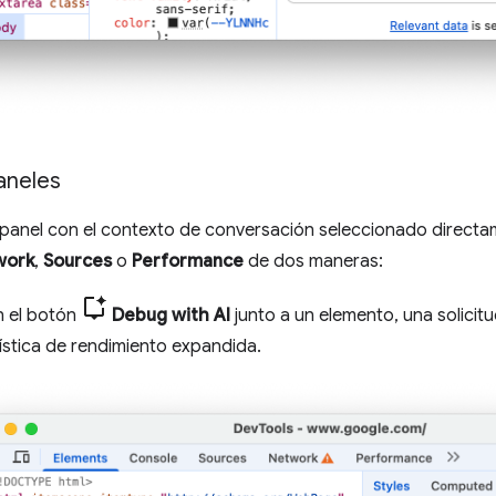
aneles
l panel con el contexto de conversación seleccionado direct
work
,
Sources
o
Performance
de dos maneras:
n el botón
Debug with AI
junto a un elemento, una solicitu
ística de rendimiento expandida.