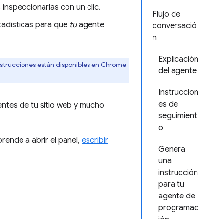
inspeccionarlas con un clic.
Flujo de
tadísticas para que
tu
agente
conversació
n
Explicación
nstrucciones están disponibles en Chrome
del agente
Instruccion
es de
uentes de tu sitio web y mucho
seguimient
o
rende a abrir el panel,
escribir
Genera
una
instrucción
para tu
agente de
programac