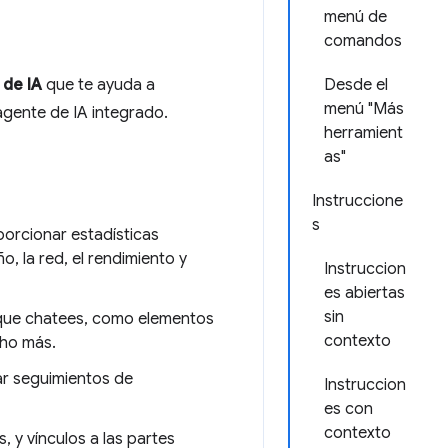
menú de
comandos
 de IA
que te ayuda a
Desde el
menú "Más
agente de IA integrado.
herramient
as"
Instruccione
s
orcionar estadísticas
o, la red, el rendimiento y
Instruccion
es abiertas
sin
 que chatees, como elementos
contexto
cho más.
ar seguimientos de
Instruccion
es con
contexto
 y vínculos a las partes