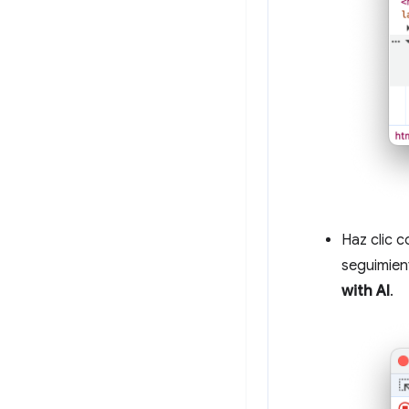
Haz clic c
seguimien
with AI
.