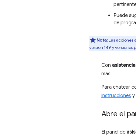
pertinent
Puede sug
de progra
Nota:
Las acciones a
versión 149 y versiones p
Con
asistencia
más.
Para chatear c
instrucciones
y 
Abre el pa
El panel de
asis