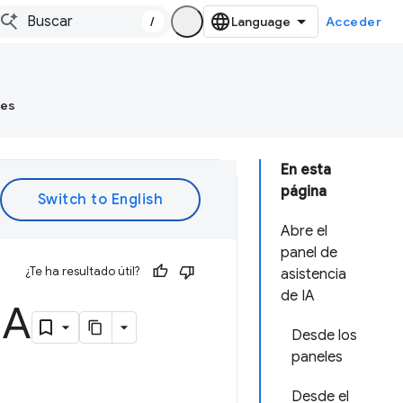
/
Acceder
tes
En esta
página
Abre el
panel de
¿Te ha resultado útil?
asistencia
de IA
IA
Desde los
paneles
Desde el