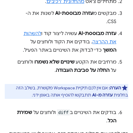
מתחילים צ'אט
מהחלונית 'רכיבים'
.
מבקשים מ
עזרה מבוססת-AI
לשנות את ה-
CSS.
עזרה מבוססת-AI
עשויה ליצור קוד ו
להשהות
את ההרצה
. בודקים את הקוד ולוחצים על
המשך
כדי לבדוק את השינויים באתר הפעיל.
מרחיבים את הקטע
שינויים שלא נשמרו
ולוחצים
על
החלה על סביבת העבודה
.
הערה:
אם אין לכם תיקיית Workspace מקושרת, בשלב הזה
בחלונית
עזרה מ-AI
תתבקשו להוסיף אותה באופן ידני.
בודקים את השינויים ב
diff
ולוחצים על
שמירת
הכל
.