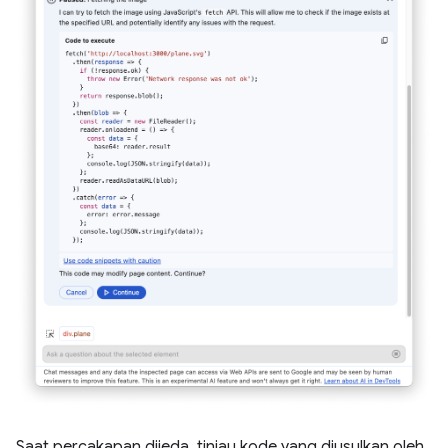
Saat percakapan dijeda, tinjau kode yang diusulkan oleh