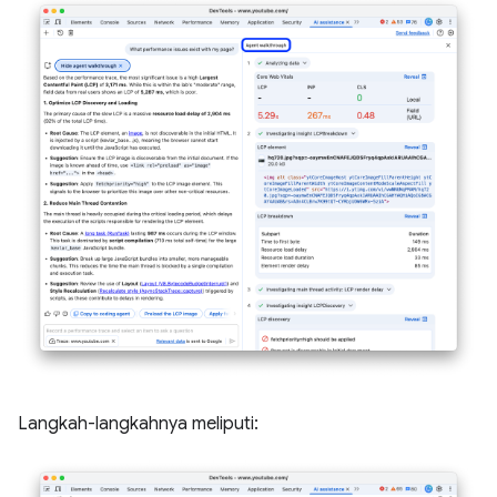
Langkah-langkahnya meliputi: