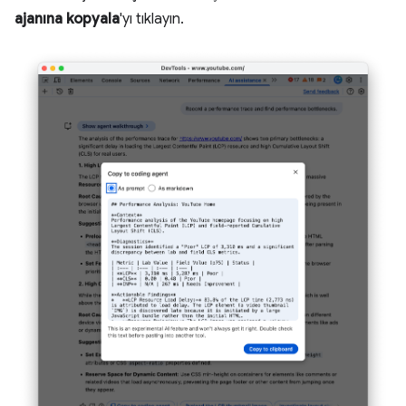
ajanına kopyala
'yı tıklayın.