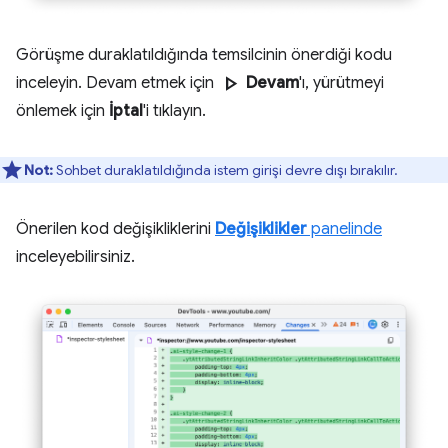
Görüşme duraklatıldığında temsilcinin önerdiği kodu
play_arrow
inceleyin. Devam etmek için
Devam
'ı, yürütmeyi
önlemek için
İptal
'i tıklayın.
Not:
Sohbet duraklatıldığında istem girişi devre dışı bırakılır.
Önerilen kod değişikliklerini
Değişiklikler
panelinde
inceleyebilirsiniz.