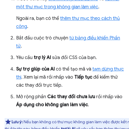
một thư mục trong không gian làm việc
.
Ngoài ra, bạn có thể
thêm thư mục theo cách thủ
công
.
Bắt đầu cuộc trò chuyện
từ bảng điều khiển Phần
tử
.
Yêu cầu
trợ lý AI
sửa đổi CSS của bạn.
Sự trợ giúp của AI
có thể tạo mã và
tạm dừng thực
thi
. Xem lại mã rồi nhấp vào
Tiếp tục
để kiểm thử
các thay đổi trực tiếp.
Mở rộng phần
Các thay đổi chưa lưu
rồi nhấp vào
Áp dụng cho không gian làm việc
.
Lưu ý:
Nếu bạn không có thư mục không gian làm việc được kết n
thì ở bước này, bảng điều khiển
trợ lý AI
sẽ yêu cầu bạn thêm thư mụ