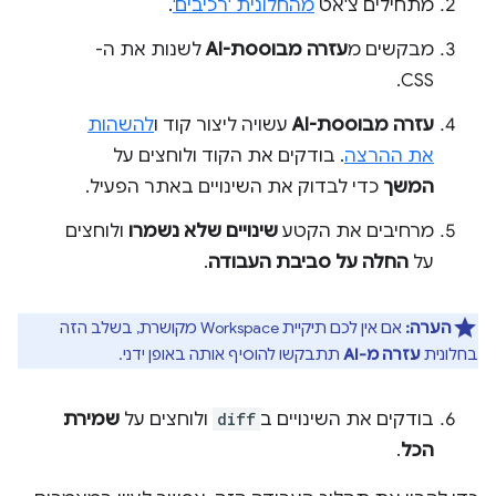
מתחילים צ'אט
מהחלונית 'רכיבים'
.
מבקשים מ
עזרה מבוססת-AI
לשנות את ה-
CSS.
עזרה מבוססת-AI
עשויה ליצור קוד ו
להשהות
את ההרצה
. בודקים את הקוד ולוחצים על
המשך
כדי לבדוק את השינויים באתר הפעיל.
מרחיבים את הקטע
שינויים שלא נשמרו
ולוחצים
על
החלה על סביבת העבודה
.
הערה:
אם אין לכם תיקיית Workspace מקושרת, בשלב הזה
בחלונית
עזרה מ-AI
תתבקשו להוסיף אותה באופן ידני.
בודקים את השינויים ב
diff
ולוחצים על
שמירת
הכל
.