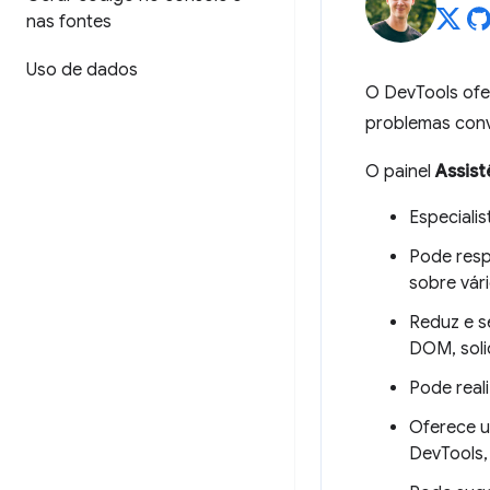
nas fontes
Uso de dados
O DevTools ofe
problemas conv
O painel
Assist
Especiali
Pode resp
sobre vári
Reduz e s
DOM, soli
Pode real
Oferece um
DevTools,