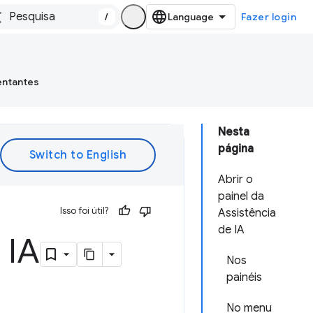
/
Fazer login
entantes
Nesta
página
Abrir o
painel da
Isso foi útil?
Assistência
de IA
 IA
Nos
painéis
No menu