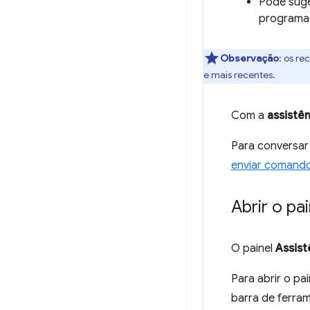
Pode suge
programa
Observação
:
os rec
e mais recentes.
Com a
assistên
Para conversar
enviar comand
Abrir o pa
O painel
Assist
Para abrir o pa
barra de ferram