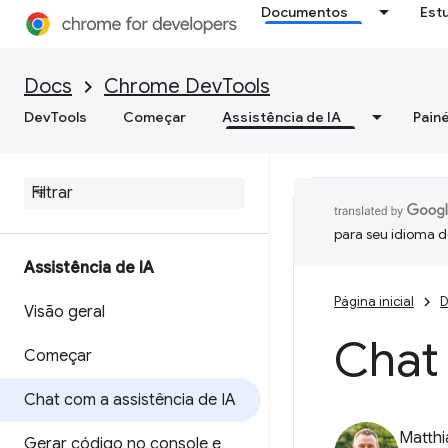
Documentos
Est
Docs
Chrome DevTools
DevTools
Começar
Assistência de IA
Painé
para seu idioma d
Assistência de IA
Página inicial
D
Visão geral
Chat 
Começar
Chat com a assistência de IA
Matth
Gerar código no console e