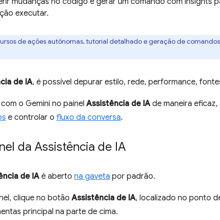
rir mudanças no código e gerar um comando com insights 
ção executar.
ursos de ações autônomas, tutorial detalhado e geração de comandos
cia de IA
, é possível depurar estilo, rede, performance, fonte
 com o Gemini no painel
Assistência de IA
de maneira eficaz, 
os
e controlar o
fluxo da conversa
.
inel da Assistência de IA
ência de IA
é aberto
na gaveta
por padrão.
inel, clique no botão
Assistência de IA
, localizado no ponto d
entas principal na parte de cima.