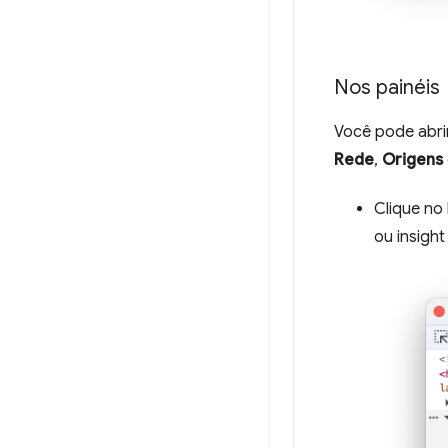
Nos painéis
Você pode abri
Rede
,
Origens
Clique no
ou insigh