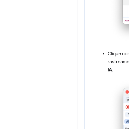
Clique co
rastream
IA
.