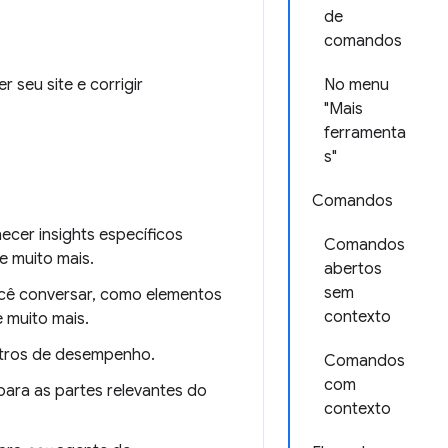
de
comandos
 seu site e corrigir
No menu
"Mais
ferramenta
s"
Comandos
cer insights específicos
Comandos
e muito mais.
abertos
sem
ocê conversar, como elementos
contexto
 muito mais.
stros de desempenho.
Comandos
com
 para as partes relevantes do
contexto