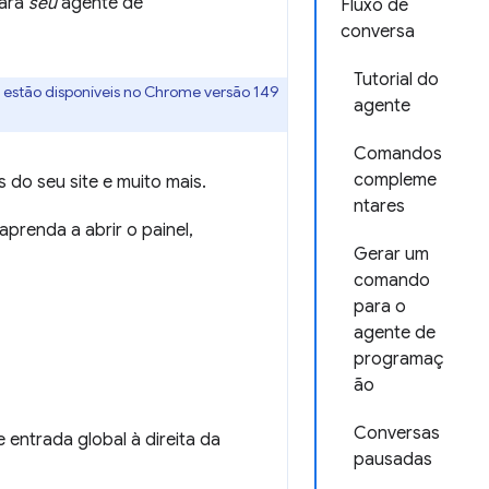
para
seu
agente de
Fluxo de
conversa
Tutorial do
 estão disponíveis no Chrome versão 149
agente
Comandos
compleme
s do seu site e muito mais.
ntares
aprenda a abrir o painel,
Gerar um
comando
para o
agente de
programaç
ão
Conversas
e entrada global à direita da
pausadas