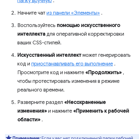
папку вручную
.
Начните чат
из панели «Элементы»
.
Воспользуйтесь
помощью искусственного
интеллекта
для оперативной корректировки
ваших CSS-стилей.
Искусственный интеллект
может генерировать
код и
приостанавливать его выполнение
.
Просмотрите код и нажмите
«Продолжить»
,
чтобы протестировать изменения в режиме
реального времени.
Разверните раздел
«Несохраненные
изменения»
и нажмите
«Применить к рабочей
области»
.
Примечание:
Если у вас нет подключенной папки рабочей