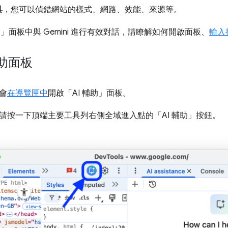
具
，您可以偵錯網站的樣式、網路、效能、來源等。
助」
面板中與 Gemini 進行有效對話，請瞭解如何開啟面板、
輸入
輔助面板
會
在導覽匣中
開啟「AI 輔助」
面板。
請按一下頂端主要工具列右側全域進入點的「AI 輔助」
按鈕。