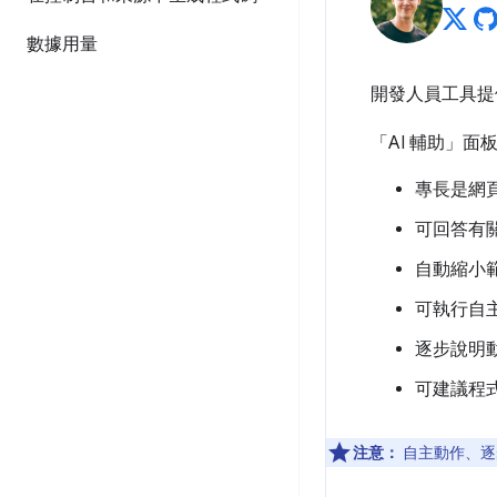
數據用量
開發人員工具
「AI 輔助」
面板
專長是網
可回答有
自動縮小
可執行自
逐步說明
可建議程
注意：
自主動作、逐步