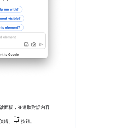
啟面板，並選取對話內容：
 偵錯」
按鈕。