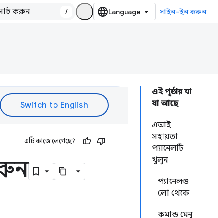
/
সাইন-ইন করুন
এই পৃষ্ঠায় যা
যা আছে
এআই
সহায়তা
এটি কাজে লেগেছে?
প্যানেলটি
রুন
খুলুন
প্যানেলগু
লো থেকে
কমান্ড মেনু