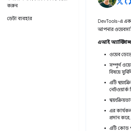
করুন
ডেটা ব্যবহার
DevTools-এ এ
আপনার ওয়েবসাই
এআই অ্যাসিস্ট্যান্
ওয়েব ডেভে
সম্পূর্ণ ওয
বিষয়ে সুনির
এটি স্বয়ংক
নেটওয়ার্ক
স্বয়ংক্রি
এর কার্যকল
প্রদান কর
এটি কোড পর